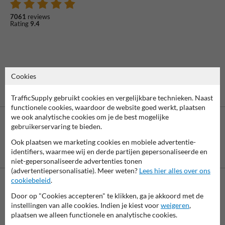
7061
reviews
Rating
9.4
Cookies
TrafficSupply gebruikt cookies en vergelijkbare technieken. Naast
functionele cookies, waardoor de website goed werkt, plaatsen
we ook analytische cookies om je de best mogelijke
gebruikerservaring te bieden.
Ook plaatsen we marketing cookies en mobiele advertentie-
Betaling achteraf
identifiers, waarmee wij en derde partijen gepersonaliseerde en
is mogelijk
niet-gepersonaliseerde advertenties tonen
(advertentiepersonalisatie). Meer weten?
Lees hier alles over ons
cookiebeleid
.
Neem contact met ons op
Door op "Cookies accepteren" te klikken, ga je akkoord met de
instellingen van alle cookies. Indien je kiest voor
weigeren
,
Wij zijn op werkdagen (van 8.00 tot 17.00) te bereiken op 038-
plaatsen we alleen functionele en analytische cookies.
7920070.