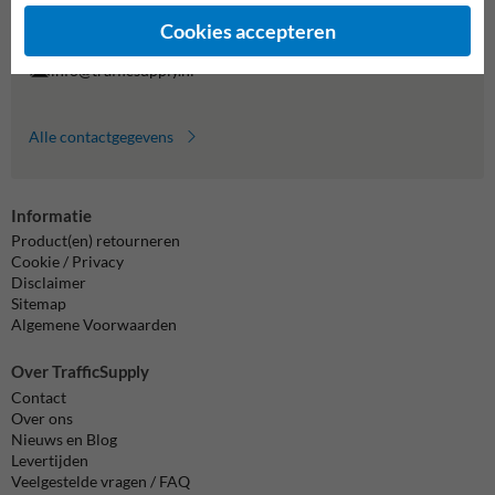
Vragen? Stuur een e-mail naar
info@trafficsupply.nl
of vul het
formulier in en we reageren zo spoedig mogelijk.
Cookies accepteren
info@trafficsupply.nl
Alle contactgegevens
Informatie
Product(en) retourneren
Cookie / Privacy
Disclaimer
Sitemap
Algemene Voorwaarden
Over TrafficSupply
Contact
Over ons
Nieuws en Blog
Levertijden
Veelgestelde vragen / FAQ