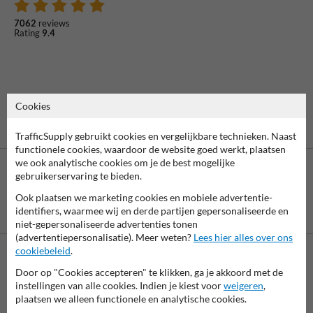
7062
reviews
Rating
9.4
Cookies
TrafficSupply gebruikt cookies en vergelijkbare technieken. Naast
functionele cookies, waardoor de website goed werkt, plaatsen
we ook analytische cookies om je de best mogelijke
gebruikerservaring te bieden.
Ook plaatsen we marketing cookies en mobiele advertentie-
Betaling achteraf
identifiers, waarmee wij en derde partijen gepersonaliseerde en
is mogelijk
niet-gepersonaliseerde advertenties tonen
(advertentiepersonalisatie). Meer weten?
Lees hier alles over ons
cookiebeleid
.
Neem contact met ons op
Door op "Cookies accepteren" te klikken, ga je akkoord met de
instellingen van alle cookies. Indien je kiest voor
weigeren
,
Wij zijn op werkdagen (van 8.00 tot 17.00) te bereiken op 038-
plaatsen we alleen functionele en analytische cookies.
7920070.