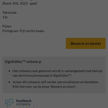
(Rand: RAL 1023 - geel)
Tekstvlak:
13c
Pijlen:
Pictogram: Pijl rechts haaks.
Bewerk en bestel
SignEditor™ ontwerp
Het ontwerp wat getoond wordt is samengesteld met behulp
van de Huisnummerpaal.nl SignEditor™.
Je kan dit ontwerp zelf verder personaliseren en bestellen.
Klik hiervoor op de knop 'Bewerk product'.