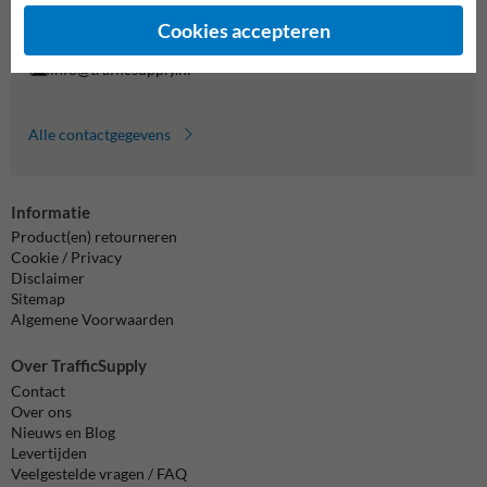
Vragen? Stuur een e-mail naar
info@trafficsupply.nl
of vul het
formulier in en we reageren zo spoedig mogelijk.
Cookies accepteren
info@trafficsupply.nl
Alle contactgegevens
Informatie
Product(en) retourneren
Cookie / Privacy
Disclaimer
Sitemap
Algemene Voorwaarden
Over TrafficSupply
Contact
Over ons
Nieuws en Blog
Levertijden
Veelgestelde vragen / FAQ