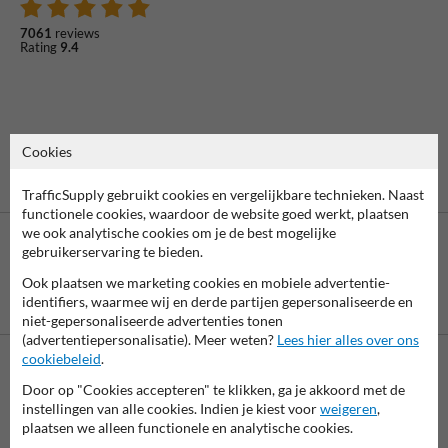
7061
reviews
Rating
9.4
Cookies
TrafficSupply gebruikt cookies en vergelijkbare technieken. Naast
functionele cookies, waardoor de website goed werkt, plaatsen
we ook analytische cookies om je de best mogelijke
gebruikerservaring te bieden.
Ook plaatsen we marketing cookies en mobiele advertentie-
Betaling achteraf
identifiers, waarmee wij en derde partijen gepersonaliseerde en
is mogelijk
niet-gepersonaliseerde advertenties tonen
(advertentiepersonalisatie). Meer weten?
Lees hier alles over ons
cookiebeleid
.
Neem contact met ons op
Door op "Cookies accepteren" te klikken, ga je akkoord met de
instellingen van alle cookies. Indien je kiest voor
weigeren
,
Wij zijn op werkdagen (van 8.00 tot 17.00) te bereiken op 038-
plaatsen we alleen functionele en analytische cookies.
7920070.