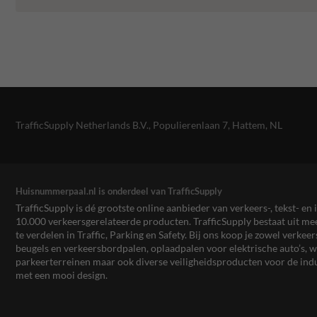
TrafficSupply Netherlands B.V.,
Populierenlaan 7
,
Hattem, NL
Huisnummerpaal.nl is onderdeel van TrafficSupply
TrafficSupply is dé grootste online aanbieder van verkeers-, tekst- 
10.000 verkeersgerelateerde producten. TrafficSupply bestaat uit 
te verdelen in Traffic, Parking en Safety. Bij ons koop je zowel verk
beugels en verkeersbordpalen, oplaadpalen voor elektrische auto’s
parkeerterreinen maar ook diverse veiligheidsproducten voor de ind
met een mooi design.