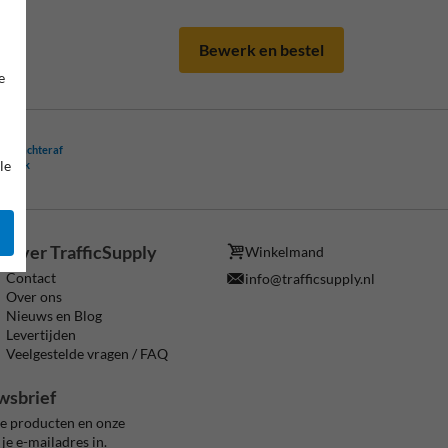
Bewerk en bestel
e
ling achteraf
le
ogelijk
Over TrafficSupply
Winkelmand
Contact
info@trafficsupply.nl
Over ons
Nieuws en Blog
Levertijden
Veelgestelde vragen / FAQ
wsbrief
ze producten en onze
je e-mailadres in.