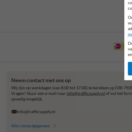
co
co
Oo
wa
ad
ov
Do
va
en
Neem contact met ons op
Wij zijn op werkdagen (van 8.00 tot 17.00) te bereiken op 038-792
Vragen? Stuur een e-mail naar
info@trafficsupply.nl
of vul het for
spoedig mogelijk.
info@trafficsupply.nl
Alle contactgegevens