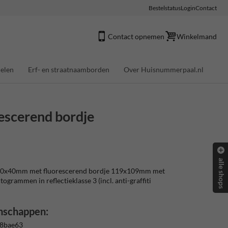
Bestelstatus
Login
Contact
Contact opnemen
Winkelmand
elen
Erf- en straatnaamborden
Over Huisnummerpaal.nl
scerend bordje
alle shops
0x40mm met fluorescerend bordje 119x109mm met
ctogrammen in reflectieklasse 3 (incl. anti-graffiti
nschappen:
 8bae63