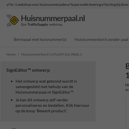
Nr. 1 webshop voor huisnummerpalen
Supersnelle levering
Korting bij direc
Bermpaal met huisnummer(s)
Huisnummerbord zonder paal
Home
Huisnummerbord-119x109-GG-PAAL-1
SignEditor™ ontwerp
Het ontwerp wat getoond wordt is
H
samengesteld met behulp van de
Ar
Huisnummerpaal.nl SignEditor™.
Je kan dit ontwerp zelf verder
personaliseren en bestellen. Klik hiervoor
op de knop 'Bewerk product'.