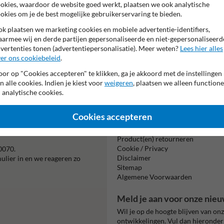
okies, waardoor de website goed werkt, plaatsen we ook analytische
okies om je de best mogelijke gebruikerservaring te bieden.
k plaatsen we marketing cookies en mobiele advertentie-identifiers,
armee wij en derde partijen gepersonaliseerde en niet-gepersonaliseerd
vertenties tonen (advertentiepersonalisatie). Meer weten?
Lees hier alles
er ons cookiebeleid
.
or op "Cookies accepteren" te klikken, ga je akkoord met de instellingen
Beta
n alle cookies. Indien je kiest voor
weigeren
, plaatsen we alleen functione
is m
 analytische cookies.
Cookies accepteren
Informatie
Product(en) retourneren
Cookie / Privacy
0070.
Disclaimer
mulier in en we reageren zo
Sitemap
Algemene Voorwaarden
Meld je aan voor onze nieu
Wil je op de hoogte blijven van on
ontwikkelingen. Vul dan hieronder 