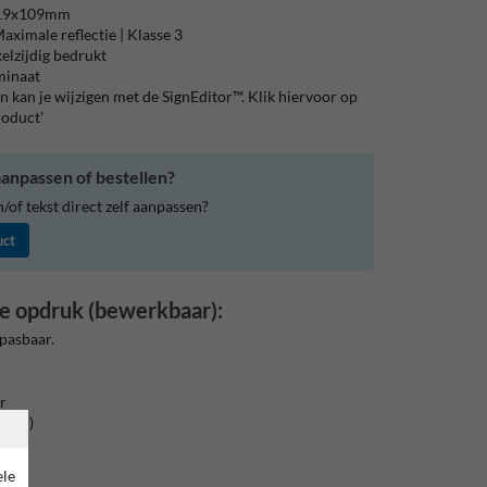
119x109mm
aximale reflectie | Klasse 3
elzijdig bedrukt
aminaat
 kan je wijzigen met de SignEditor™. Klik hiervoor op
roduct'
anpassen of bestellen?
of tekst direct zelf aanpassen?
uct
e opdruk (bewerkbaar):
pasbaar.
r
groen)
ele