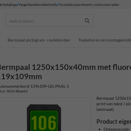
te betaling
Hoge klanttevredenheid
Grootste assortiment, ruime voorraden
zoek product...
Bermpaal pictogram- routeborden
Toebehoren en montagemidd
Bermpaal 1250x150x40mm met fluore
119x109mm
uisnummerbord-119x109-GG-PAAL-1
t.nr. SIGN.8bae63
Bermpaal 1250x15
print van tekst / pi
laminaat).
Product eige
Ontwerpcode: