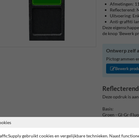
Afmetingen: 
Reflecterend: M
Uitvoering: Enk
Anti-graffiti l
Deze eigenschappen
de knop 'Bewerk p
Ontwerp zelf a
Pictogrammen en/
Bewerk prod
Reflecterend
Deze opdruk is aan
Basis:
Groen - Gl-Gr-Fluo
(Rand: Fluor geel/
ookies
Tekstvlak:
afficSupply gebruikt cookies en vergelijkbare technieken. Naast function
106.