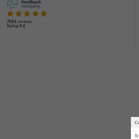
7061
reviews
Rating
9.4
C
Tr