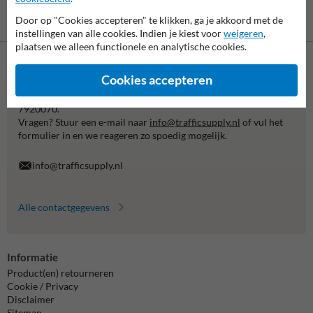
Betaling achteraf
Door op "Cookies accepteren" te klikken, ga je akkoord met de
is mogelijk
instellingen van alle cookies. Indien je kiest voor
weigeren
,
plaatsen we alleen functionele en analytische cookies.
Neem contact met ons op
Cookies accepteren
Wij zijn op werkdagen (van 8.00 tot 17.00) te bereiken op 038-
7920070.
Vragen? Stuur een e-mail naar
info@trafficsupply.nl
of vul het
formulier in en we reageren zo spoedig mogelijk.
info@trafficsupply.nl
Alle contactgegevens
Informatie
Product(en) retourneren
Cookie / Privacy
Disclaimer
Sitemap