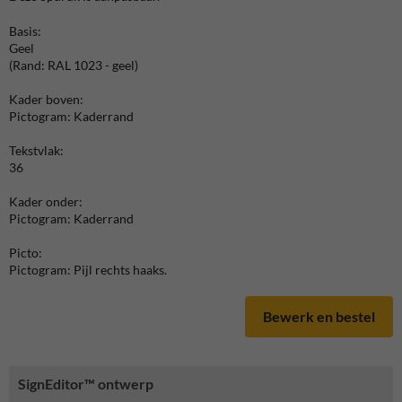
Basis:
Geel
(Rand: RAL 1023 - geel)
Kader boven:
Pictogram: Kaderrand
Tekstvlak:
36
Kader onder:
Pictogram: Kaderrand
Picto:
Pictogram: Pijl rechts haaks.
Bewerk en bestel
SignEditor™ ontwerp