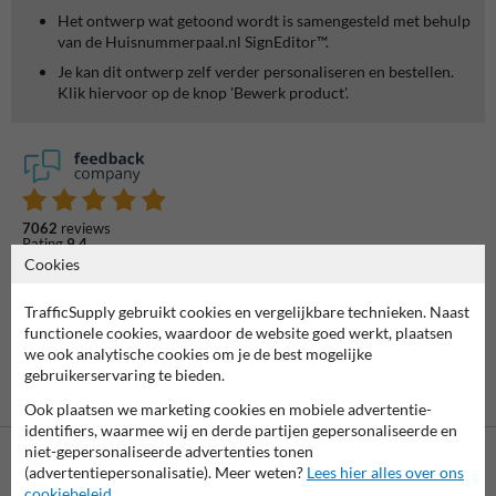
Het ontwerp wat getoond wordt is samengesteld met behulp
van de Huisnummerpaal.nl SignEditor™.
Je kan dit ontwerp zelf verder personaliseren en bestellen.
Klik hiervoor op de knop 'Bewerk product'.
7062
reviews
Rating
9.4
Cookies
TrafficSupply gebruikt cookies en vergelijkbare technieken. Naast
functionele cookies, waardoor de website goed werkt, plaatsen
we ook analytische cookies om je de best mogelijke
gebruikerservaring te bieden.
Ook plaatsen we marketing cookies en mobiele advertentie-
identifiers, waarmee wij en derde partijen gepersonaliseerde en
niet-gepersonaliseerde advertenties tonen
(advertentiepersonalisatie). Meer weten?
Lees hier alles over ons
cookiebeleid
.