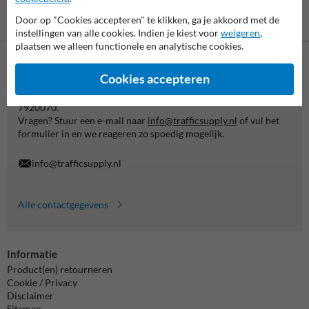
Betaling achteraf
Door op "Cookies accepteren" te klikken, ga je akkoord met de
is mogelijk
instellingen van alle cookies. Indien je kiest voor
weigeren
,
plaatsen we alleen functionele en analytische cookies.
Neem contact met ons op
Cookies accepteren
Wij zijn op werkdagen (van 8.00 tot 17.00) te bereiken op 038-
7920070.
Vragen? Stuur een e-mail naar
info@trafficsupply.nl
of vul het
formulier in en we reageren zo spoedig mogelijk.
info@trafficsupply.nl
Alle contactgegevens
Informatie
Product(en) retourneren
Cookie / Privacy
Disclaimer
Sitemap