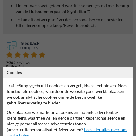
Het ontwerp wat getoond wordt is samengesteld met behulp
van de Huisnummerpaal.nl SignEditor™.
Je kan dit ontwerp zelf verder personaliseren en bestellen.
Klik hiervoor op de knop 'Bewerk product'.
7062
reviews
Rating
9.4
Cookies
TrafficSupply gebruikt cookies en vergelijkbare technieken. Naast
functionele cookies, waardoor de website goed werkt, plaatsen
we ook analytische cookies om je de best mogelijke
gebruikerservaring te bieden.
Ook plaatsen we marketing cookies en mobiele advertentie-
identifiers, waarmee wij en derde partijen gepersonaliseerde en
niet-gepersonaliseerde advertenties tonen
(advertentiepersonalisatie). Meer weten?
Lees hier alles over ons
cookiebeleid
.