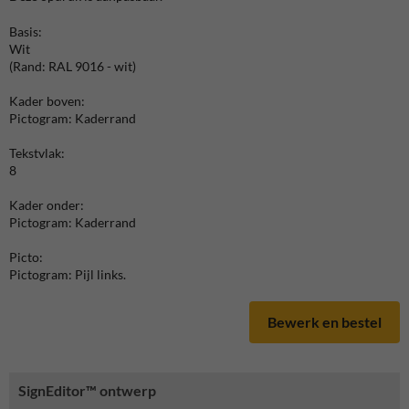
Basis:
Wit
(Rand: RAL 9016 - wit)
Kader boven:
Pictogram: Kaderrand
Tekstvlak:
8
Kader onder:
Pictogram: Kaderrand
Picto:
Pictogram: Pijl links.
Bewerk en bestel
SignEditor™ ontwerp