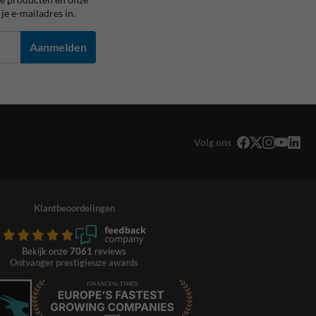
je e-mailadres in.
Aanmelden
Volg ons
Klantbeoordelingen
Bekijk onze
7061
reviews
Ontvanger prestigieuze awards