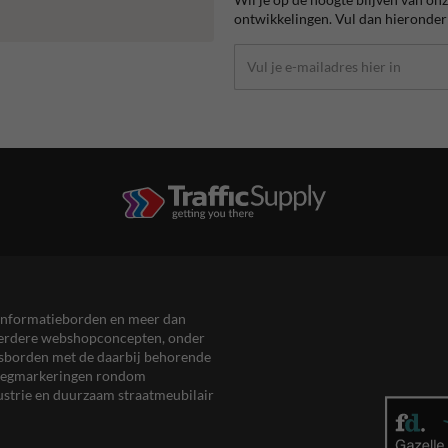
ontwikkelingen. Vul dan hieronder 
en informatieborden en meer dan
meerdere webshopconcepten, onder
eersborden met de daarbij behorende
, wegmarkeringen rondom
ustrie en duurzaam straatmeubilair