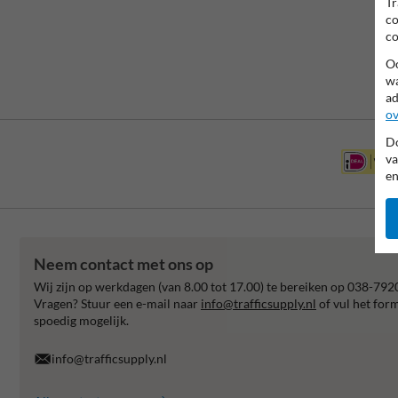
Tr
co
co
Oo
wa
ad
ov
Do
va
en
Neem contact met ons op
Wij zijn op werkdagen (van 8.00 tot 17.00) te bereiken op 038-792
Vragen? Stuur een e-mail naar
info@trafficsupply.nl
of vul het for
spoedig mogelijk.
info@trafficsupply.nl