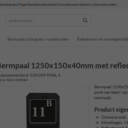
te betaling
Hoge klanttevredenheid
Grootste assortiment, ruime voorraden
zoek product...
Bermpaal pictogram- routeborden
Toebehoren en montagemidd
Bermpaal 1250x150x40mm met refle
uisnummerbord-119x109-PAAL-1
t.nr. SIGN.929d4d
Bermpaal 1250x15
print van tekst / pi
laminaat).
Product eige
Ontwerpcode:
Afmetingen: 
Reflecterend: M