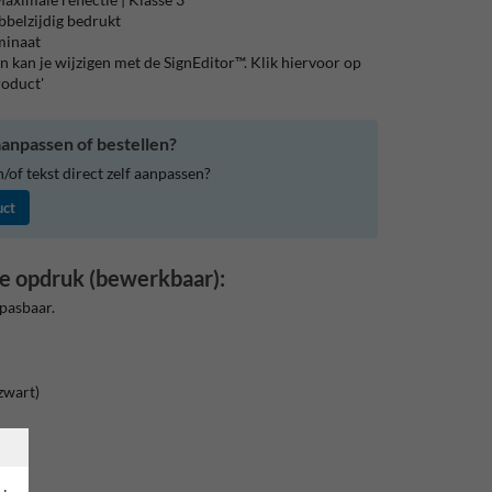
bbelzijdig bedrukt
aminaat
 kan je wijzigen met de SignEditor™. Klik hiervoor op
roduct'
anpassen of bestellen?
of tekst direct zelf aanpassen?
uct
e opdruk (bewerkbaar):
pasbaar.
zwart)
rand