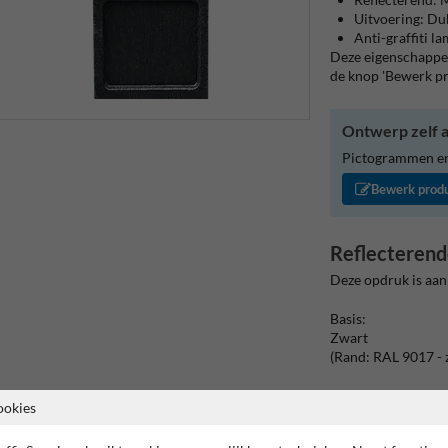
Uitvoering: Du
Anti-graffiti l
Deze eigenschappen
de knop 'Bewerk p
Ontwerp zelf a
Pictogrammen en/
Bewerk prod
Reflecterend
Deze opdruk is aan
Basis:
Zwart
(Rand: RAL 9017 - 
Kaderrand:
ookies
Pictogram: Kader