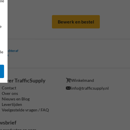
ele
Bewerk en bestel
e
ling achteraf
le
ogelijk
Over TrafficSupply
Winkelmand
Contact
info@trafficsupply.nl
Over ons
Nieuws en Blog
Levertijden
Veelgestelde vragen / FAQ
wsbrief
ze producten en onze