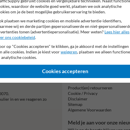
afficSupply gebruikt cookies en vergelijkbare technieken. Naast function
Tekstvlak:
okies, waardoor de website goed werkt, plaatsen we ook analytische
11B.
okies om je de best mogelijke gebruikerservaring te bieden.
k plaatsen we marketing cookies en mobiele advertentie-identifiers,
armee wij en derde partijen gepersonaliseerde en niet-gepersonaliseerd
vertenties tonen (advertentiepersonalisatie). Meer weten?
Lees hier alles
er ons cookiebeleid
.
or op "Cookies accepteren" te klikken, ga je akkoord met de instellingen
Beta
n alle cookies. Indien je kiest voor
weigeren
, plaatsen we alleen functione
is m
 analytische cookies.
Cookies accepteren
Informatie
Product(en) retourneren
Cookie / Privacy
0070.
Disclaimer
mulier in en we reageren zo
Sitemap
Algemene Voorwaarden
Meld je aan voor onze nieu
Wil je op de hoogte blijven van on