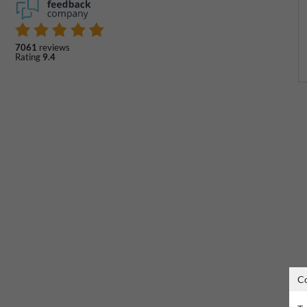
7061
reviews
Rating
9.4
C