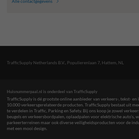
Alle contactgegevens
TrafficSupply Netherlands B.V.,
Populierenlaan 7
,
Hattem, NL
Huisnummerpaal.nl is onderdeel van TrafficSupply
TrafficSupply is dé grootste online aanbieder van verkeers-, tekst- 
10.000 verkeersgerelateerde producten. TrafficSupply bestaat uit 
te verdelen in Traffic, Parking en Safety. Bij ons koop je zowel verk
beugels en verkeersbordpalen, oplaadpalen voor elektrische auto’s
parkeerterreinen maar ook diverse veiligheidsproducten voor de ind
met een mooi design.