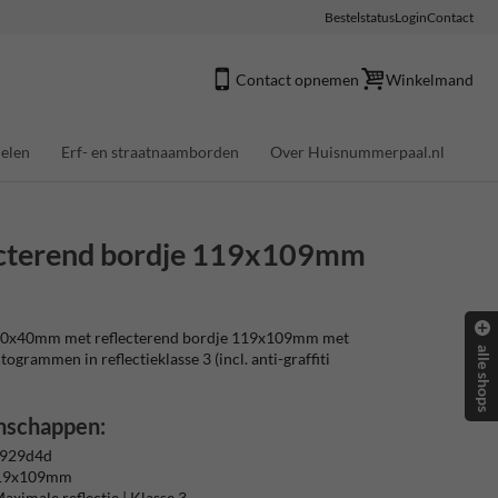
Bestelstatus
Login
Contact
Contact opnemen
Winkelmand
elen
Erf- en straatnaamborden
Over Huisnummerpaal.nl
cterend bordje 119x109mm
0x40mm met reflecterend bordje 119x109mm met
alle shops
ctogrammen in reflectieklasse 3 (incl. anti-graffiti
nschappen:
 929d4d
119x109mm
aximale reflectie | Klasse 3