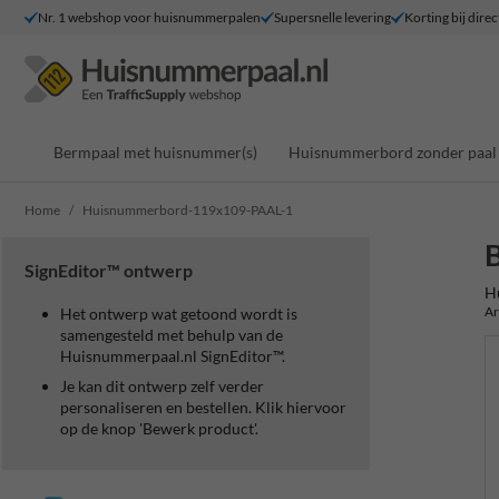
Nr. 1 webshop voor huisnummerpalen
Supersnelle levering
Korting bij direc
Bermpaal met huisnummer(s)
Huisnummerbord zonder paal
Home
Huisnummerbord-119x109-PAAL-1
SignEditor™ ontwerp
H
Ar
Het ontwerp wat getoond wordt is
samengesteld met behulp van de
Huisnummerpaal.nl SignEditor™.
Je kan dit ontwerp zelf verder
personaliseren en bestellen. Klik hiervoor
op de knop 'Bewerk product'.