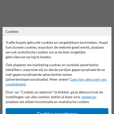
Cookies
TrafficSupply gebruikt cookies en vergelijkbare technieken. Naast
functionele cookies, waardoor de website goed werkt, plaatsen
we ook analytische cookies om je de best mogelijke
gebruikerservaring te bieden.
Betaling achteraf
Ook plaatsen we marketing cookies en mobiele advertentie-
is mogelijk
identifiers, waarmee wij en derde partijen gepersonaliseerde en
niet-gepersonaliseerde advertenties tonen
(advertentiepersonalisatie). Meer weten?
Lees hier alles over ons
cookiebeleid
.
Neem contact met ons op
Wij zijn op werkdagen (van 8.00 tot 17.00) te bereiken op 038-
Door op "Cookies accepteren" te klikken, ga je akkoord met de
7920070.
instellingen van alle cookies. Indien je kiest voor
weigeren
,
Vragen? Stuur een e-mail naar
info@trafficsupply.nl
of vul het
plaatsen we alleen functionele en analytische cookies.
formulier in en we reageren zo spoedig mogelijk.
Cookies accepteren