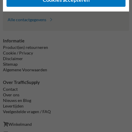
info@trafficsupply.nl
Alle contactgegevens
Informatie
Product(en) retourneren
Cookie / Privacy
Disclaimer
Sitemap
Algemene Voorwaarden
Over TrafficSupply
Contact
Over ons
Nieuws en Blog
Levertijden
Veelgestelde vragen / FAQ
Winkelmand