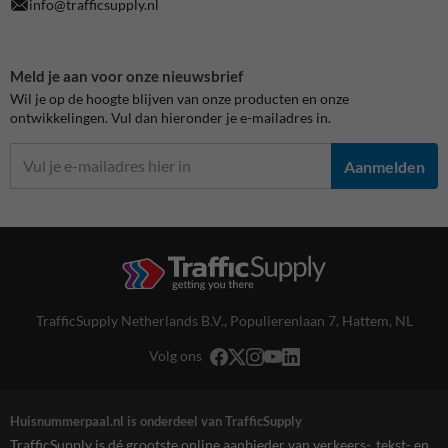
info@trafficsupply.nl
Meld je aan voor onze nieuwsbrief
Wil je op de hoogte blijven van onze producten en onze
ontwikkelingen. Vul dan hieronder je e-mailadres in.
Aanmelden
TrafficSupply Netherlands B.V.,
Populierenlaan 7
,
Hattem, NL
Volg ons
Huisnummerpaal.nl is onderdeel van TrafficSupply
TrafficSupply is dé grootste online aanbieder van verkeers-, tekst- en