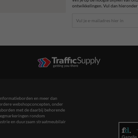
ontwikkelingen. Vul dan hieronder 
en informatieborden en meer dan
meerdere webshopconcepten, onder
eersborden met de daarbij behorende
, wegmarkeringen rondom
ustrie en duurzaam straatmeubilair