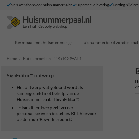
Nr. 1 webshop voor huisnummerpalen
Supersnelle levering
Korting bij direc
Bermpaal met huisnummer(s)
Huisnummerbord zonder paal
Home
Huisnummerbord-119x109-PAAL-1
SignEditor™ ontwerp
H
Ar
Het ontwerp wat getoond wordt is
samengesteld met behulp van de
Huisnummerpaal.nl SignEditor™.
Je kan dit ontwerp zelf verder
personaliseren en bestellen. Klik hiervoor
op de knop 'Bewerk product'.