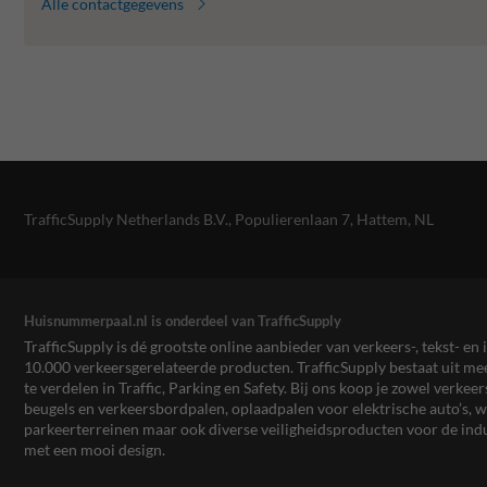
Alle contactgegevens
TrafficSupply Netherlands B.V.,
Populierenlaan 7
,
Hattem, NL
Huisnummerpaal.nl is onderdeel van TrafficSupply
TrafficSupply is dé grootste online aanbieder van verkeers-, tekst- 
10.000 verkeersgerelateerde producten. TrafficSupply bestaat uit 
te verdelen in Traffic, Parking en Safety. Bij ons koop je zowel verk
beugels en verkeersbordpalen, oplaadpalen voor elektrische auto’s
parkeerterreinen maar ook diverse veiligheidsproducten voor de ind
met een mooi design.