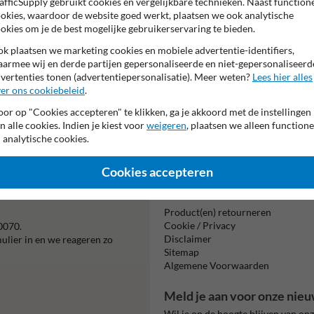
afficSupply gebruikt cookies en vergelijkbare technieken. Naast function
Tekstvlak:
okies, waardoor de website goed werkt, plaatsen we ook analytische
87.
okies om je de best mogelijke gebruikerservaring te bieden.
k plaatsen we marketing cookies en mobiele advertentie-identifiers,
armee wij en derde partijen gepersonaliseerde en niet-gepersonaliseerd
vertenties tonen (advertentiepersonalisatie). Meer weten?
Lees hier alles
er ons cookiebeleid
.
or op "Cookies accepteren" te klikken, ga je akkoord met de instellingen
Beta
n alle cookies. Indien je kiest voor
weigeren
, plaatsen we alleen functione
is m
 analytische cookies.
Cookies accepteren
Informatie
Product(en) retourneren
Cookie / Privacy
0070.
Disclaimer
mulier in en we reageren zo
Sitemap
Algemene Voorwaarden
Meld je aan voor onze nieu
Wil je op de hoogte blijven van on