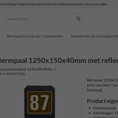
te betaling
Hoge klanttevredenheid
Grootste assortiment, ruime voorraden
zoek product...
Bermpaal pictogram- routeborden
Toebehoren en montagemidd
Bermpaal 1250x150x40mm met refle
uisnummerbord-119x109-PAAL-1
t.nr. SIGN.97355e
Bermpaal 1250x15
print van tekst / pi
laminaat).
Product eige
Ontwerpcode:
Afmetingen: 
Reflecterend: M