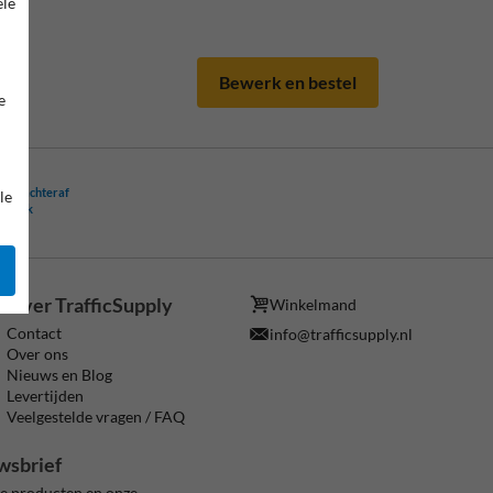
ele
Bewerk en bestel
e
ling achteraf
le
ogelijk
Over TrafficSupply
Winkelmand
Contact
info@trafficsupply.nl
Over ons
Nieuws en Blog
Levertijden
Veelgestelde vragen / FAQ
wsbrief
ze producten en onze