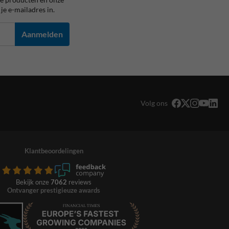
je e-mailadres in.
Aanmelden
Volg ons
Klantbeoordelingen
Bekijk onze
7062
reviews
Ontvanger prestigieuze awards