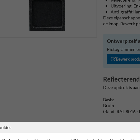
Uitvoering: Enk
Anti-graffiti l
Deze eigenschappen
de knop 'Bewerk p
Ontwerp zelf a
Pictogrammen en/
Bewerk prod
Reflecterend
Deze opdruk is aan
Basis:
Bruin
(Rand: RAL 8016 - 
Kaderrand:
ookies
Pictogram: Kader