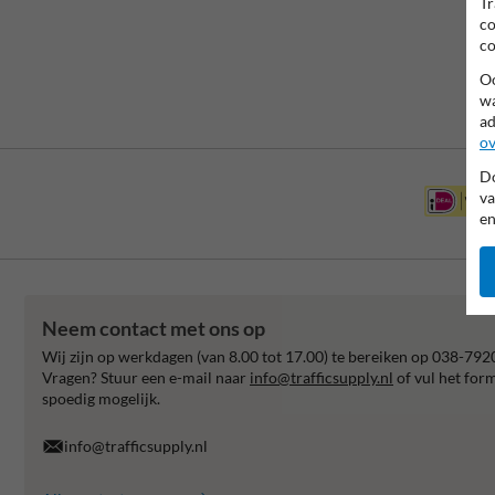
Tr
co
co
Oo
wa
ad
ov
Do
va
en
Neem contact met ons op
Wij zijn op werkdagen (van 8.00 tot 17.00) te bereiken op 038-792
Vragen? Stuur een e-mail naar
info@trafficsupply.nl
of vul het for
spoedig mogelijk.
info@trafficsupply.nl