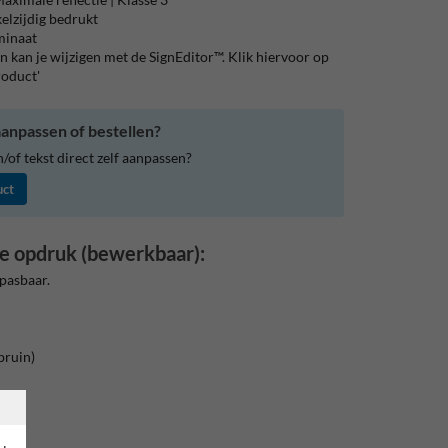
elzijdig bedrukt
aminaat
 kan je wijzigen met de SignEditor™. Klik hiervoor op
roduct'
anpassen of bestellen?
of tekst direct zelf aanpassen?
uct
e opdruk (bewerkbaar):
pasbaar.
bruin)
rand