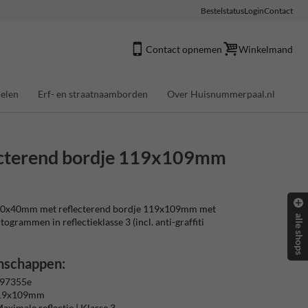
Bestelstatus
Login
Contact
Contact opnemen
Winkelmand
elen
Erf- en straatnaamborden
Over Huisnummerpaal.nl
cterend bordje 119x109mm
0x40mm met reflecterend bordje 119x109mm met
alle shops
ctogrammen in reflectieklasse 3 (incl. anti-graffiti
nschappen:
 97355e
119x109mm
aximale reflectie | Klasse 3