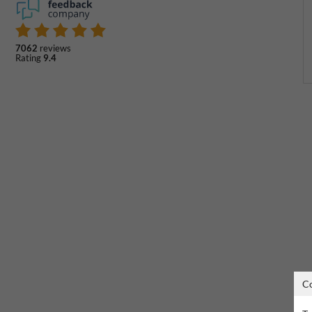
7062
reviews
Rating
9.4
C