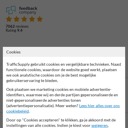
7062
reviews
Rating
9.4
Cookies
TrafficSupply gebruikt cookies en vergelijkbare technieken. Naast
functionele cookies, waardoor de website goed werkt, plaatsen
we ook analytische cookies om je de best mogelijke
gebruikerservaring te bieden.
Ook plaatsen we marketing cookies en mobiele advertentie-
identifiers, waarmee wij en derde partijen gepersonaliseerde en
niet-gepersonaliseerde advertenties tonen
Betaling achteraf
(advertentiepersonalisatie). Meer weten?
Lees hier alles over ons
is mogelijk
cookiebeleid
.
Door op "Cookies accepteren" te klikken, ga je akkoord met de
instellingen van alle cookies. Indien je kiest voor
weigeren
,
Neem contact met ons op