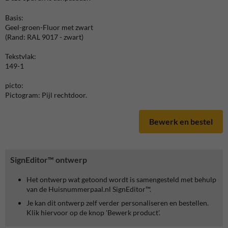
Basis:
Geel-groen-Fluor met zwart
(Rand: RAL 9017 - zwart)
Tekstvlak:
149-1
picto:
Pictogram: Pijl rechtdoor.
Bewerk en bestel
SignEditor™ ontwerp
Het ontwerp wat getoond wordt is samengesteld met behulp
van de Huisnummerpaal.nl SignEditor™.
Je kan dit ontwerp zelf verder personaliseren en bestellen.
Klik hiervoor op de knop 'Bewerk product'.