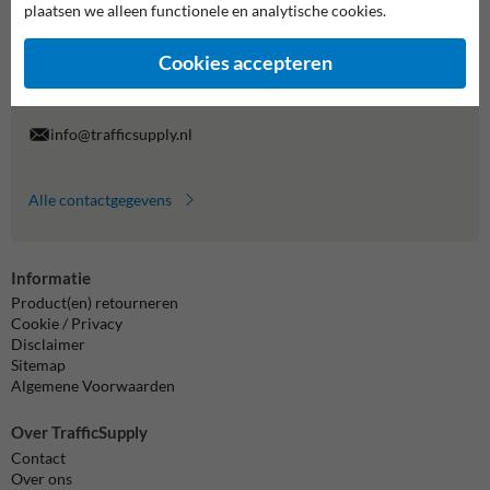
plaatsen we alleen functionele en analytische cookies.
Wij zijn op werkdagen (van 8.00 tot 17.00) te bereiken op 038-
7920070.
Cookies accepteren
Vragen? Stuur een e-mail naar
info@trafficsupply.nl
of vul het
formulier in en we reageren zo spoedig mogelijk.
info@trafficsupply.nl
Alle contactgegevens
Informatie
Product(en) retourneren
Cookie / Privacy
Disclaimer
Sitemap
Algemene Voorwaarden
Over TrafficSupply
Contact
Over ons