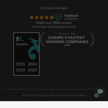
Klantbeoordelingen
Bekijk onze
7063
reviews
Ontvanger prestigieuze awards
© 2026 TrafficSupply. Alle rechten voorbehouden.