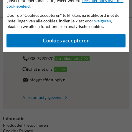
(advertentiepersonalisatie). Meer weten?
Lees hier alles over ons
cookiebeleid
.
Betaling achteraf
is mogelijk
Door op "Cookies accepteren" te klikken, ga je akkoord met de
instellingen van alle cookies. Indien je kiest voor
weigeren
,
plaatsen we alleen functionele en analytische cookies.
Neem contact op met onze productspecialist Igor!
Cookies accepteren
We zijn vandaag tot 17.00 telefonisch bereikbaar voor
al je vragen over onze producten en diensten.
038-7920070
bereikbaar tot 17.00
Chat met ons
online
info@trafficsupply.nl
Alle contactgegevens
Informatie
Product(en) retourneren
Cookie / Privacy