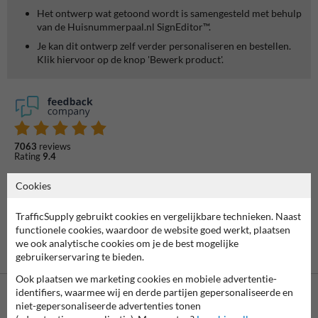
Het ontwerp wat getoond wordt is samengesteld met behulp
van de Huisnummerpaal.nl SignEditor™.
Je kan dit ontwerp zelf verder personaliseren en bestellen.
Klik hiervoor op de knop 'Bewerk product'.
7063
reviews
Rating
9.4
Cookies
TrafficSupply gebruikt cookies en vergelijkbare technieken. Naast
functionele cookies, waardoor de website goed werkt, plaatsen
we ook analytische cookies om je de best mogelijke
gebruikerservaring te bieden.
Ook plaatsen we marketing cookies en mobiele advertentie-
identifiers, waarmee wij en derde partijen gepersonaliseerde en
niet-gepersonaliseerde advertenties tonen