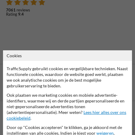
7061
reviews
Rating
9.4
Cookies
TrafficSupply gebruikt cookies en vergelijkbare technieken. Naast
functionele cookies, waardoor de website goed werkt, plaatsen
we ook analytische cookies om je de best mogelijke
gebruikerservaring te bieden.
Betaling achteraf
is mogelijk
Ook plaatsen we marketing cookies en mobiele advertentie-
identifiers, waarmee wij en derde partijen gepersonaliseerde en
niet-gepersonaliseerde advertenties tonen
(advertentiepersonalisatie). Meer weten?
Lees hier alles over ons
Neem contact op met onze productspecialist Igor!
cookiebeleid
.
We zijn vandaag tot 17.00 telefonisch bereikbaar voor
Door op "Cookies accepteren" te klikken, ga je akkoord met de
al je vragen over onze producten en diensten.
instellingen van alle cookies. Indien je kiest voor
weigeren
,