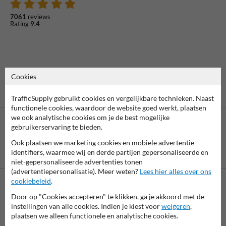
7061
reviews
Rating
9.4
Cookies
TrafficSupply gebruikt cookies en vergelijkbare technieken. Naast
functionele cookies, waardoor de website goed werkt, plaatsen
we ook analytische cookies om je de best mogelijke
gebruikerservaring te bieden.
Ook plaatsen we marketing cookies en mobiele advertentie-
Betaling achteraf
identifiers, waarmee wij en derde partijen gepersonaliseerde en
is mogelijk
niet-gepersonaliseerde advertenties tonen
(advertentiepersonalisatie). Meer weten?
Lees hier alles over ons
cookiebeleid
.
Neem contact met ons op
Door op "Cookies accepteren" te klikken, ga je akkoord met de
instellingen van alle cookies. Indien je kiest voor
weigeren
,
Wij zijn op werkdagen (van 8.00 tot 17.00) te bereiken op 038-
plaatsen we alleen functionele en analytische cookies.
7920070.