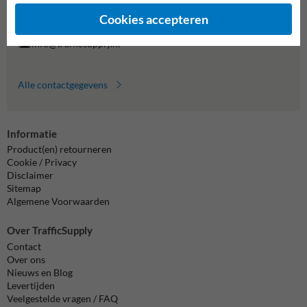
Vragen? Stuur een e-mail naar
info@trafficsupply.nl
of vul het
formulier in en we reageren zo spoedig mogelijk.
Cookies accepteren
info@trafficsupply.nl
Alle contactgegevens
Informatie
Product(en) retourneren
Cookie / Privacy
Disclaimer
Sitemap
Algemene Voorwaarden
Over TrafficSupply
Contact
Over ons
Nieuws en Blog
Levertijden
Veelgestelde vragen / FAQ