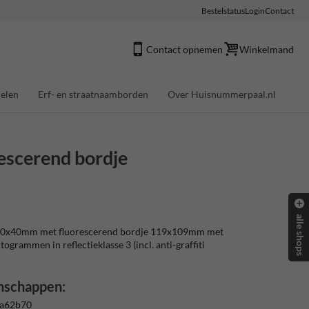
Bestelstatus
Login
Contact
Contact opnemen
Winkelmand
elen
Erf- en straatnaamborden
Over Huisnummerpaal.nl
scerend bordje
alle shops
0x40mm met fluorescerend bordje 119x109mm met
ctogrammen in reflectieklasse 3 (incl. anti-graffiti
nschappen:
 a62b70