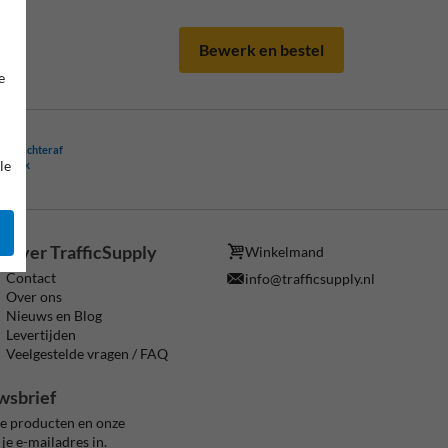
Bewerk en bestel
e
ling achteraf
le
ogelijk
Over TrafficSupply
Winkelmand
Contact
info@trafficsupply.nl
Over ons
Nieuws en Blog
Levertijden
Veelgestelde vragen / FAQ
wsbrief
ze producten en onze
je e-mailadres in.