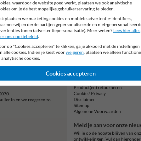
okies, waardoor de website goed werkt, plaatsen we ook analytische
okies om je de best mogelijke gebruikerservaring te bieden.
k plaatsen we marketing cookies en mobiele advertentie-identifiers,
armee wij en derde partijen gepersonaliseerde en niet-gepersonaliseerd
vertenties tonen (advertentiepersonalisatie). Meer weten?
Lees hier alles
er ons cookiebeleid
.
or op "Cookies accepteren" te klikken, ga je akkoord met de instellingen
Beta
n alle cookies. Indien je kiest voor
weigeren
, plaatsen we alleen functione
is m
 analytische cookies.
Cookies accepteren
Informatie
Product(en) retourneren
Cookie / Privacy
0070.
Disclaimer
mulier in en we reageren zo
Sitemap
Algemene Voorwaarden
Meld je aan voor onze nieu
Wil je op de hoogte blijven van on
ontwikkelingen. Vul dan hieronder 