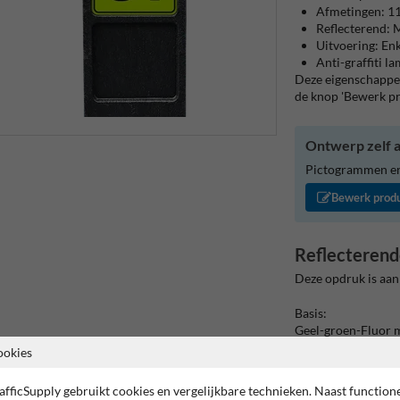
Afmetingen: 
Reflecterend: M
Uitvoering: Enk
Anti-graffiti l
Deze eigenschappen
de knop 'Bewerk p
Ontwerp zelf a
Pictogrammen en/
Bewerk prod
Reflecterend
Deze opdruk is aan
Basis:
Geel-groen-Fluor 
(Rand: RAL 9017 - 
ookies
Tekstvlak:
afficSupply gebruikt cookies en vergelijkbare technieken. Naast function
91.