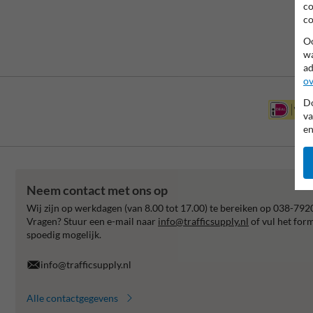
co
co
Oo
wa
ad
ov
Do
va
en
Neem contact met ons op
Wij zijn op werkdagen (van 8.00 tot 17.00) te bereiken op 038-792
Vragen? Stuur een e-mail naar
info@trafficsupply.nl
of vul het for
spoedig mogelijk.
info@trafficsupply.nl
Alle contactgegevens