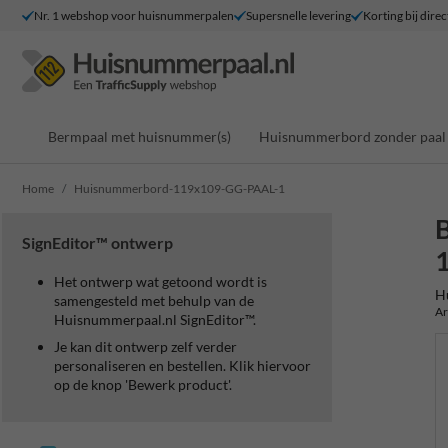
Nr. 1 webshop voor huisnummerpalen
Supersnelle levering
Korting bij direc
Bermpaal met huisnummer(s)
Huisnummerbord zonder paal
Home
Huisnummerbord-119x109-GG-PAAL-1
SignEditor™ ontwerp
Het ontwerp wat getoond wordt is
H
samengesteld met behulp van de
Ar
Huisnummerpaal.nl SignEditor™.
Je kan dit ontwerp zelf verder
personaliseren en bestellen. Klik hiervoor
op de knop 'Bewerk product'.