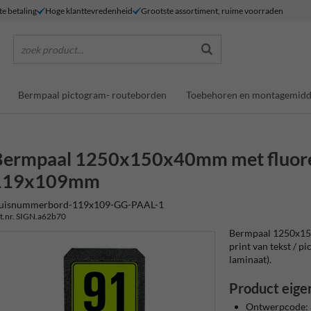
te betaling
Hoge klanttevredenheid
Grootste assortiment, ruime voorraden
zoek product...
Bermpaal pictogram- routeborden
Toebehoren en montagemidd
Bermpaal 1250x150x40mm met fluore
119x109mm
uisnummerbord-119x109-GG-PAAL-1
t.nr. SIGN.a62b70
Bermpaal 1250x15
print van tekst / pi
laminaat).
Product eige
Ontwerpcode: