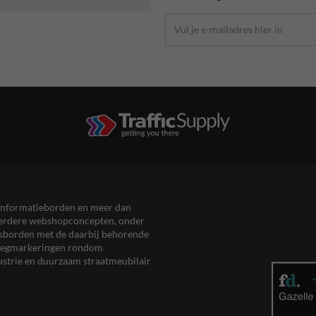
en informatieborden en meer dan
meerdere webshopconcepten, onder
eersborden met de daarbij behorende
, wegmarkeringen rondom
ustrie en duurzaam straatmeubilair