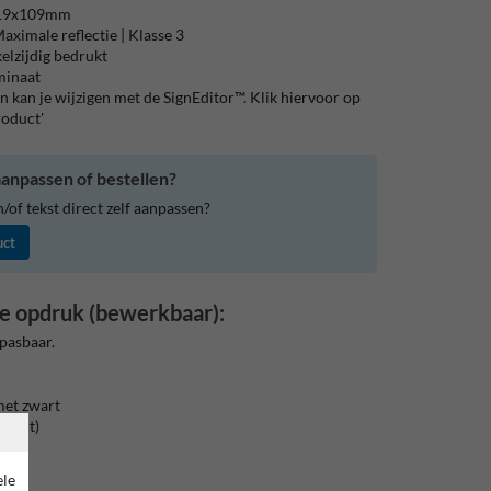
119x109mm
aximale reflectie | Klasse 3
elzijdig bedrukt
aminaat
 kan je wijzigen met de SignEditor™. Klik hiervoor op
roduct'
anpassen of bestellen?
of tekst direct zelf aanpassen?
uct
e opdruk (bewerkbaar):
pasbaar.
met zwart
zwart)
ele