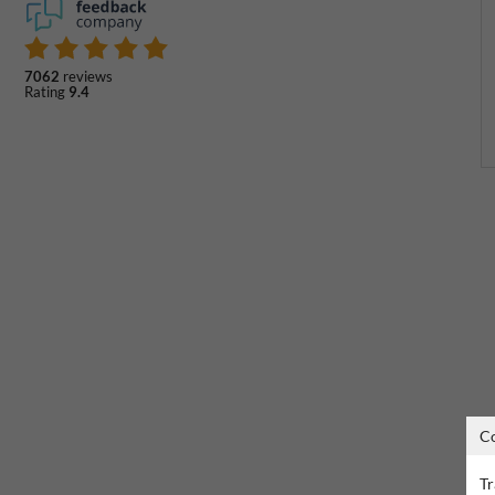
7062
reviews
Rating
9.4
C
Tr