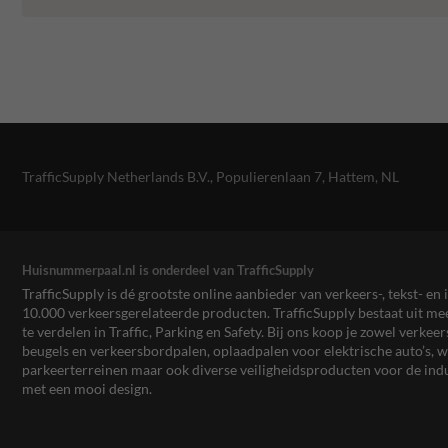
TrafficSupply Netherlands B.V.,
Populierenlaan 7
,
Hattem, NL
Huisnummerpaal.nl is onderdeel van TrafficSupply
TrafficSupply is dé grootste online aanbieder van verkeers-, tekst- 
10.000 verkeersgerelateerde producten. TrafficSupply bestaat uit 
te verdelen in Traffic, Parking en Safety. Bij ons koop je zowel verk
beugels en verkeersbordpalen, oplaadpalen voor elektrische auto’s
parkeerterreinen maar ook diverse veiligheidsproducten voor de ind
met een mooi design.