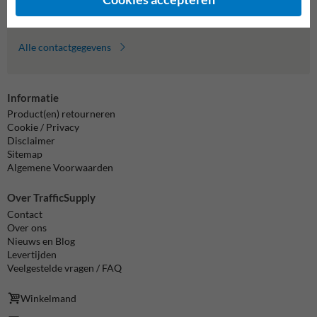
info@trafficsupply.nl
Alle contactgegevens
Informatie
Product(en) retourneren
Cookie / Privacy
Disclaimer
Sitemap
Algemene Voorwaarden
Over TrafficSupply
Contact
Over ons
Nieuws en Blog
Levertijden
Veelgestelde vragen / FAQ
Winkelmand