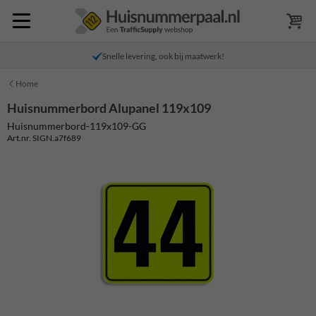
Snelle levering, ook bij maatwerk!
Home
Huisnummerbord Alupanel 119x109
Huisnummerbord-119x109-GG
Art.nr. SIGN.a7f689