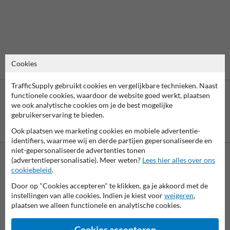
Cookies
TrafficSupply gebruikt cookies en vergelijkbare technieken. Naast
functionele cookies, waardoor de website goed werkt, plaatsen
we ook analytische cookies om je de best mogelijke
gebruikerservaring te bieden.
Betaling achteraf
Ook plaatsen we marketing cookies en mobiele advertentie-
is mogelijk
identifiers, waarmee wij en derde partijen gepersonaliseerde en
niet-gepersonaliseerde advertenties tonen
(advertentiepersonalisatie). Meer weten?
Lees hier alles over ons
cookiebeleid
.
Neem contact met ons op
Wij zijn op werkdagen (van 8.00 tot 17.00) te bereiken op 038-
Door op "Cookies accepteren" te klikken, ga je akkoord met de
7920070.
instellingen van alle cookies. Indien je kiest voor
weigeren
,
Vragen? Stuur een e-mail naar
info@trafficsupply.nl
of vul het
plaatsen we alleen functionele en analytische cookies.
formulier in en we reageren zo spoedig mogelijk.
Cookies accepteren