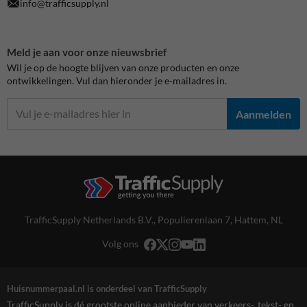
info@trafficsupply.nl
Meld je aan voor onze nieuwsbrief
Wil je op de hoogte blijven van onze producten en onze
ontwikkelingen. Vul dan hieronder je e-mailadres in.
Aanmelden
TrafficSupply Netherlands B.V.,
Populierenlaan 7
,
Hattem, NL
Volg ons
Huisnummerpaal.nl is onderdeel van TrafficSupply
TrafficSupply is dé grootste online aanbieder van verkeers-, tekst- en