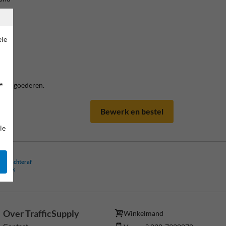
ele
rand
e
fgifte goederen.
Bewerk en bestel
le
ling achteraf
ogelijk
Over TrafficSupply
Winkelmand