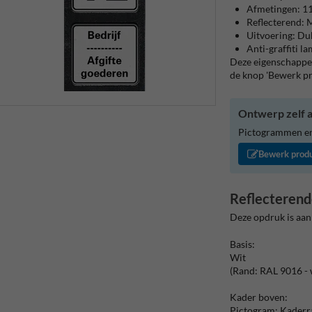
Afmetingen: 
Reflecterend: M
Uitvoering: Du
Anti-graffiti l
Deze eigenschappen
de knop 'Bewerk p
Ontwerp zelf a
Pictogrammen en/
Bewerk prod
Reflecterend
Deze opdruk is aan
Basis:
Wit
(Rand: RAL 9016 - 
Kader boven:
Pictogram: Kader