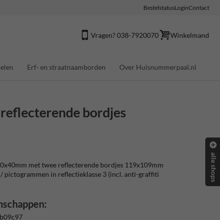
Bestelstatus
Login
Contact
Vragen? 038-7920070
Winkelmand
elen
Erf- en straatnaamborden
Over Huisnummerpaal.nl
flecterende bordjes
alle shops
0x40mm met twee reflecterende bordjes 119x109mm
/ pictogrammen in reflectieklasse 3 (incl. anti-graffiti
nschappen:
 b09c97