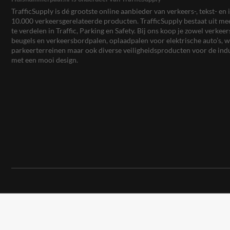
TrafficSupply is dé grootste online aanbieder van verkeers-, tekst- 
10.000 verkeersgerelateerde producten. TrafficSupply bestaat uit 
te verdelen in Traffic, Parking en Safety. Bij ons koop je zowel verk
beugels en verkeersbordpalen, oplaadpalen voor elektrische auto’s
parkeerterreinen maar ook diverse veiligheidsproducten voor de ind
met een mooi design.