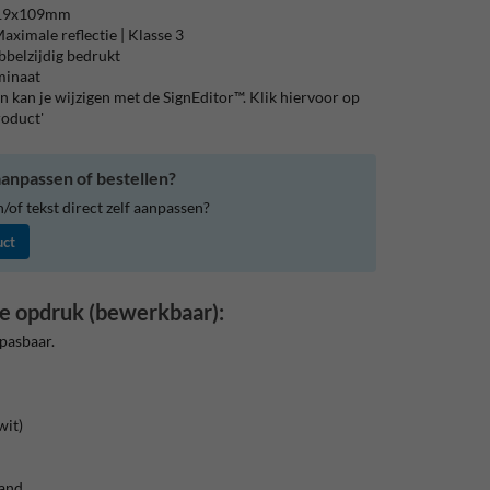
119x109mm
aximale reflectie | Klasse 3
bbelzijdig bedrukt
aminaat
 kan je wijzigen met de SignEditor™. Klik hiervoor op
roduct'
anpassen of bestellen?
of tekst direct zelf aanpassen?
uct
e opdruk (bewerkbaar):
pasbaar.
wit)
rand