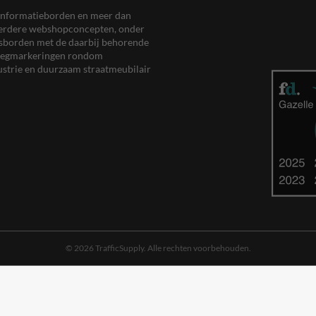
en informatieborden en meer dan
meerdere webshopconcepten, onder
eersborden met de daarbij behorende
, wegmarkeringen rondom
ustrie en duurzaam straatmeubilair
© 2026 TrafficSupply. Alle rechten voorbehouden.