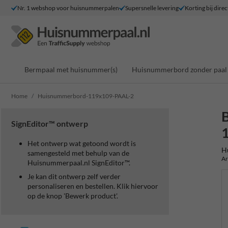
Nr. 1 webshop voor huisnummerpalen
Supersnelle levering
Korting bij direc
Bermpaal met huisnummer(s)
Huisnummerbord zonder paal
Home
Huisnummerbord-119x109-PAAL-2
SignEditor™ ontwerp
Het ontwerp wat getoond wordt is
H
samengesteld met behulp van de
Ar
Huisnummerpaal.nl SignEditor™.
Je kan dit ontwerp zelf verder
personaliseren en bestellen. Klik hiervoor
op de knop 'Bewerk product'.