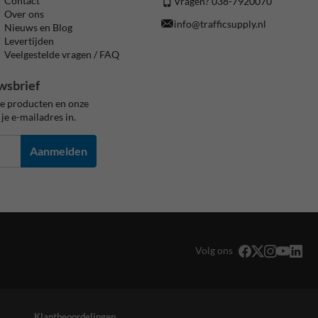
Contact
Vragen? 038-7920070
Over ons
info@trafficsupply.nl
Nieuws en Blog
Levertijden
Veelgestelde vragen / FAQ
wsbrief
ze producten en onze
je e-mailadres in.
Aanmelden
Volg ons
Klantbeoordelingen