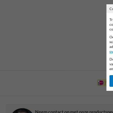
C
Tr
co
co
Oo
wa
ad
ov
Do
va
en
Neem contact op met onze productspeci