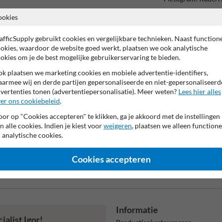
ookies
Tekstvlak:
12
afficSupply gebruikt cookies en vergelijkbare technieken. Naast function
Kader onder:
okies, waardoor de website goed werkt, plaatsen we ook analytische
Pictogram: Kader
okies om je de best mogelijke gebruikerservaring te bieden.
k plaatsen we marketing cookies en mobiele advertentie-identifiers,
Tekstvlak:
armee wij en derde partijen gepersonaliseerde en niet-gepersonaliseerd
Bedrijf ---------- A
vertenties tonen (advertentiepersonalisatie). Meer weten?
Lees hier alles
er ons cookiebeleid
.
or op "Cookies accepteren" te klikken, ga je akkoord met de instellingen
n alle cookies. Indien je kiest voor
weigeren
, plaatsen we alleen functione
 analytische cookies.
Cookies accepteren
Beta
is m
Informatie
alist Igor!