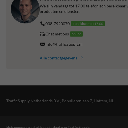
We zijn vandaag tot 17.00 telefonisch bereikbaar v
producten en diensten.
038-7920070
bereikbaar tot 17.00
Chat met ons
online
info@trafficsupply.nl
Alle contactgegevens
TrafficSupply Netherlands B.V.,
Populierenlaan 7
,
Hattem, NL
Huisnummerpaal.nl is onderdeel van TrafficSupply