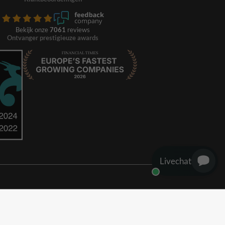
Bekijk onze
7061
reviews
Ontvanger prestigieuze awards
Livechat