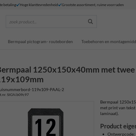
te betaling
Hoge klanttevredenheid
Grootste assortiment, ruime voorraden
zoek product...
Bermpaal pictogram- routeborden
Toebehoren en montagemidd
Bermpaal 1250x150x40mm met twee re
119x109mm
uisnummerbord-119x109-PAAL-2
t.nr. SIGN.b09c97
Bermpaal 1250x15
met print van tekst 
laminaat).
Product eige
Ontwerpcode: