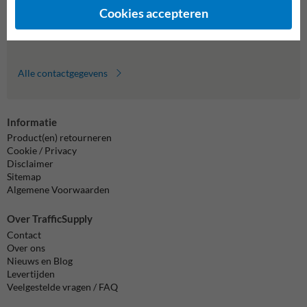
formulier in en we reageren zo spoedig mogelijk.
Cookies accepteren
info@trafficsupply.nl
Alle contactgegevens
Informatie
Product(en) retourneren
Cookie / Privacy
Disclaimer
Sitemap
Algemene Voorwaarden
Over TrafficSupply
Contact
Over ons
Nieuws en Blog
Levertijden
Veelgestelde vragen / FAQ