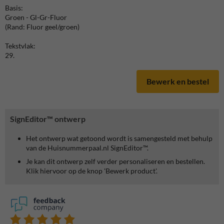
Basis:
Groen - Gl-Gr-Fluor
(Rand: Fluor geel/groen)
Tekstvlak:
29.
Bewerk en bestel
SignEditor™ ontwerp
Het ontwerp wat getoond wordt is samengesteld met behulp
van de Huisnummerpaal.nl SignEditor™.
Je kan dit ontwerp zelf verder personaliseren en bestellen.
Klik hiervoor op de knop 'Bewerk product'.