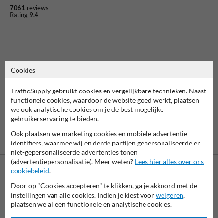
7061
reviews
Rating
9.4
Cookies
TrafficSupply gebruikt cookies en vergelijkbare technieken. Naast
functionele cookies, waardoor de website goed werkt, plaatsen
we ook analytische cookies om je de best mogelijke
gebruikerservaring te bieden.
Ook plaatsen we marketing cookies en mobiele advertentie-
Betaling achteraf
identifiers, waarmee wij en derde partijen gepersonaliseerde en
is mogelijk
niet-gepersonaliseerde advertenties tonen
(advertentiepersonalisatie). Meer weten?
Lees hier alles over ons
cookiebeleid
.
Neem contact met ons op
Door op "Cookies accepteren" te klikken, ga je akkoord met de
Wij zijn op werkdagen (van 8.00 tot 17.00) te bereiken op 038-
instellingen van alle cookies. Indien je kiest voor
weigeren
,
7920070.
plaatsen we alleen functionele en analytische cookies.
Vragen? Stuur een e-mail naar
info@trafficsupply.nl
of vul het