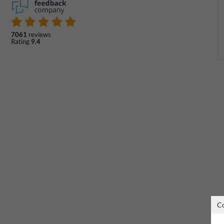
7061
reviews
Rating
9.4
C