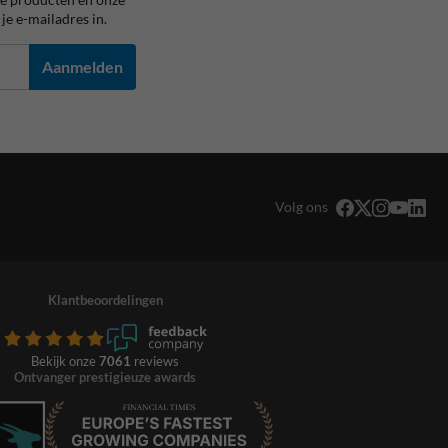
je e-mailadres in.
Aanmelden
Volg ons
Klantbeoordelingen
Bekijk onze
7061
reviews
Ontvanger prestigieuze awards