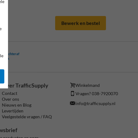
ele
Bewerk en bestel
e
ling achteraf
le
ogelijk
Over TrafficSupply
Winkelmand
Contact
Vragen? 038-7920070
Over ons
info@trafficsupply.nl
Nieuws en Blog
Levertijden
Veelgestelde vragen / FAQ
wsbrief
ze producten en onze