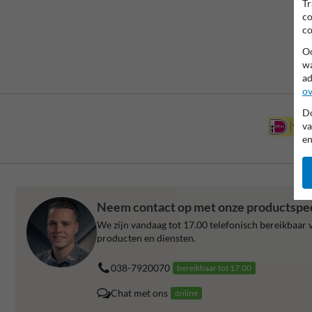
Tr
co
co
Oo
wa
ad
ov
Do
va
en
Neem contact op met onze productspeci
We zijn vandaag tot 17.00 telefonisch bereikbaar v
producten en diensten.
038-7920070
bereikbaar tot 17.00
Chat met ons
online