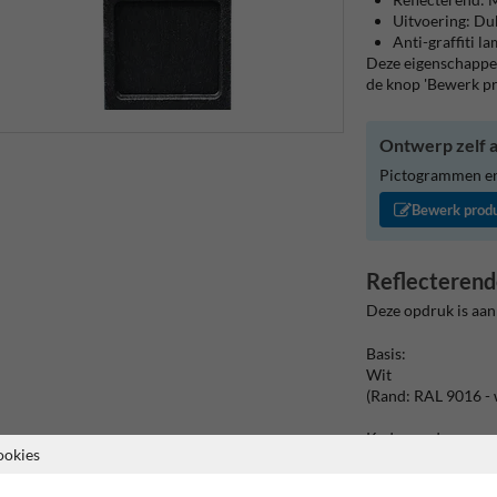
Uitvoering: Du
Anti-graffiti l
Deze eigenschappen
de knop 'Bewerk p
Ontwerp zelf a
Pictogrammen en/
Bewerk prod
Reflecterend
Deze opdruk is aan
Basis:
Wit
(Rand: RAL 9016 - 
Kaderrand:
ookies
Pictogram: Kader