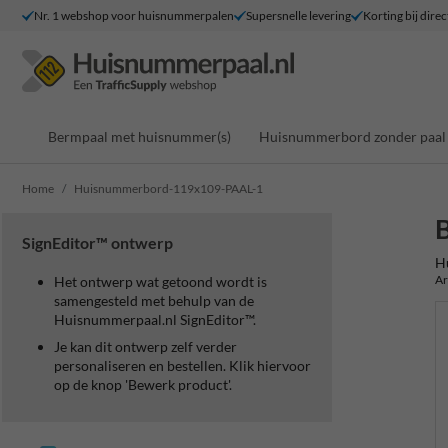
Nr. 1 webshop voor huisnummerpalen
Supersnelle levering
Korting bij direc
Bermpaal met huisnummer(s)
Huisnummerbord zonder paal
Home
Huisnummerbord-119x109-PAAL-1
SignEditor™ ontwerp
H
Ar
Het ontwerp wat getoond wordt is
samengesteld met behulp van de
Huisnummerpaal.nl SignEditor™.
Je kan dit ontwerp zelf verder
personaliseren en bestellen. Klik hiervoor
op de knop 'Bewerk product'.