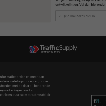
ontwikkelingen. Vul dan hieronder 
en informatieborden en meer dan
meerdere webshopconcepten, onder
eersborden met de daarbij behorende
, wegmarkeringen rondom
ustrie en duurzaam straatmeubilair