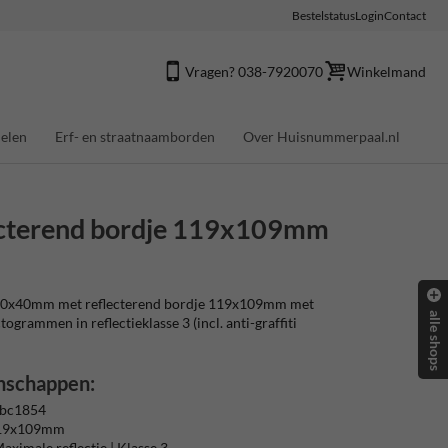
Bestelstatus
Login
Contact
Vragen? 038-7920070
Winkelmand
elen
Erf- en straatnaamborden
Over Huisnummerpaal.nl
cterend bordje 119x109mm
0x40mm met reflecterend bordje 119x109mm met
alle shops
ctogrammen in reflectieklasse 3 (incl. anti-graffiti
nschappen:
 bc1854
119x109mm
aximale reflectie | Klasse 3