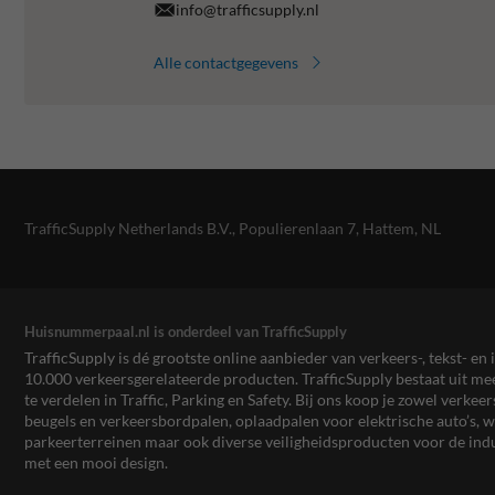
info@trafficsupply.nl
Alle contactgegevens
TrafficSupply Netherlands B.V.,
Populierenlaan 7
,
Hattem, NL
Huisnummerpaal.nl is onderdeel van TrafficSupply
TrafficSupply is dé grootste online aanbieder van verkeers-, tekst- 
10.000 verkeersgerelateerde producten. TrafficSupply bestaat uit 
te verdelen in Traffic, Parking en Safety. Bij ons koop je zowel verk
beugels en verkeersbordpalen, oplaadpalen voor elektrische auto’s
parkeerterreinen maar ook diverse veiligheidsproducten voor de ind
met een mooi design.