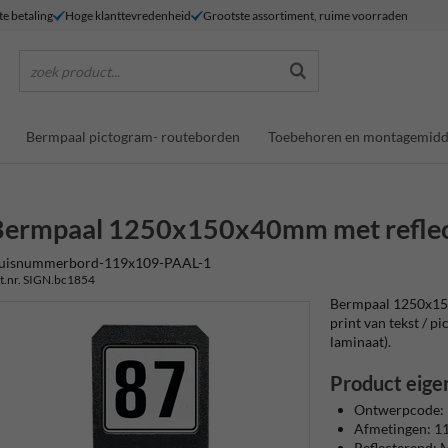
te betaling
Hoge klanttevredenheid
Grootste assortiment, ruime voorraden
zoek product...
Bermpaal pictogram- routeborden
Toebehoren en montagemidd
Bermpaal 1250x150x40mm met refle
uisnummerbord-119x109-PAAL-1
t.nr. SIGN.bc1854
Bermpaal 1250x15
print van tekst / pi
laminaat).
Product eige
Ontwerpcode:
Afmetingen: 
Reflecterend: M