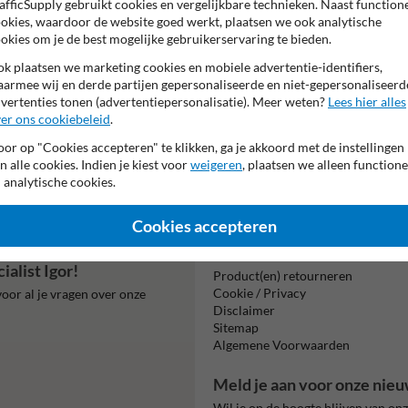
Tekstvlak:
afficSupply gebruikt cookies en vergelijkbare technieken. Naast function
87.
okies, waardoor de website goed werkt, plaatsen we ook analytische
okies om je de best mogelijke gebruikerservaring te bieden.
k plaatsen we marketing cookies en mobiele advertentie-identifiers,
armee wij en derde partijen gepersonaliseerde en niet-gepersonaliseerd
vertenties tonen (advertentiepersonalisatie). Meer weten?
Lees hier alles
er ons cookiebeleid
.
or op "Cookies accepteren" te klikken, ga je akkoord met de instellingen
Beta
n alle cookies. Indien je kiest voor
weigeren
, plaatsen we alleen functione
is m
 analytische cookies.
Cookies accepteren
Informatie
alist Igor!
Product(en) retourneren
Cookie / Privacy
oor al je vragen over onze
Disclaimer
Sitemap
Algemene Voorwaarden
Meld je aan voor onze nieu
Wil je op de hoogte blijven van on