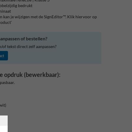
bbelzijdig bedrukt
aminaat
 kan je wijzigen met de SignEditor™. Klik hiervoor op
roduct'
anpassen of bestellen?
of tekst direct zelf aanpassen?
uct
e opdruk (bewerkbaar):
pasbaar.
wit)
rand