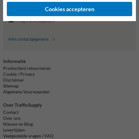
Vragen? Stuur een e-mail naar
info@trafficsupply.nl
of vul het
formulier in en we reageren zo spoedig mogelijk.
Cookies accepteren
info@trafficsupply.nl
Alle contactgegevens
Informatie
Product(en) retourneren
Cookie / Privacy
Disclaimer
Sitemap
Algemene Voorwaarden
Over TrafficSupply
Contact
Over ons
Nieuws en Blog
Levertijden
Veelgestelde vragen / FAQ