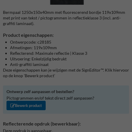
Bermpaal 1250x150x40mm met fluorescerend bordje 119x109mm
met print van tekst / pictogrammen in reflectieklasse 3 (incl. anti-
graffiti laminaat).
Product eigenschappen:
Ontwerpcode: c28185
Afmetingen: 119x109mm
Reflecterend: Maximale reflectie | Klasse 3
Uitvoering: Enkelzijdig bedrukt
Anti-graffiti laminaat
Deze eigenschappen kan je wijzigen met de SignEditor™. Klik hiervoor
op de knop 'Bewerk product'
Ontwerp zelf aanpassen of bestellen?
Pictogrammen en/of tekst direct zelf aanpassen?
Bewerk product
Reflecterende opdruk (bewerkbaar):
Deze opdruk is aanpasbaar.