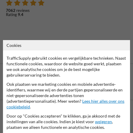
7062
reviews
Rating
9.4
Cookies
TrafficSupply gebruikt cookies en vergelijkbare technieken. Naast
functionele cookies, waardoor de website goed werkt, plaatsen
we ook analytische cookies om je de best mogelijke
gebruikerservaring te bieden.
Ook plaatsen we marketing cookies en mobiele advertentie-
Betaling achteraf
identifiers, waarmee wij en derde partijen gepersonaliseerde en
is mogelijk
niet-gepersonaliseerde advertenties tonen
(advertentiepersonalisatie). Meer weten?
Lees hier alles over ons
cookiebeleid
.
Neem contact met ons op
Door op "Cookies accepteren" te klikken, ga je akkoord met de
instellingen van alle cookies. Indien je kiest voor
weigeren
,
Wij zijn op werkdagen (van 8.00 tot 17.00) te bereiken op 038-
plaatsen we alleen functionele en analytische cookies.
7920070.