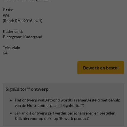
Basis:
Wit
(Rand: RAL 9016 - wit)
Kaderrand:
Pictogram: Kaderrand
Tekstvlak:
64.
Bewerk en bestel
SignEditor™ ontwerp
Het ontwerp wat getoond wordt is samengesteld met behulp
van de Huisnummerpaal.nl SignEditor™.
Je kan dit ontwerp zelf verder personaliseren en bestellen.
Klik hiervoor op de knop 'Bewerk product'.