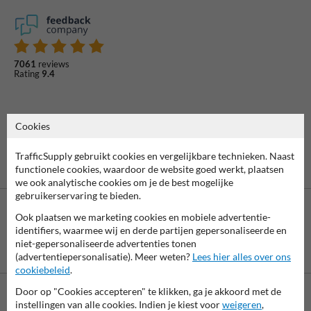
7061
reviews
Rating
9.4
Cookies
TrafficSupply gebruikt cookies en vergelijkbare technieken. Naast
functionele cookies, waardoor de website goed werkt, plaatsen
we ook analytische cookies om je de best mogelijke
gebruikerservaring te bieden.
Ook plaatsen we marketing cookies en mobiele advertentie-
identifiers, waarmee wij en derde partijen gepersonaliseerde en
niet-gepersonaliseerde advertenties tonen
Betaling achteraf
(advertentiepersonalisatie). Meer weten?
Lees hier alles over ons
is mogelijk
cookiebeleid
.
Door op "Cookies accepteren" te klikken, ga je akkoord met de
instellingen van alle cookies. Indien je kiest voor
weigeren
,
Neem contact met ons op