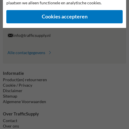
plaatsen we alleen functionele en analytische cookies.
Wij zijn op werkdagen (van 8.00 tot 17.00) te bereiken op 038-
7920070.
Cookies accepteren
Vragen? Stuur een e-mail naar
info@trafficsupply.nl
of vul het
formulier in en we reageren zo spoedig mogelijk.
info@trafficsupply.nl
Alle contactgegevens
Informatie
Product(en) retourneren
Cookie / Privacy
Disclaimer
Sitemap
Algemene Voorwaarden
Over TrafficSupply
Contact
Over ons