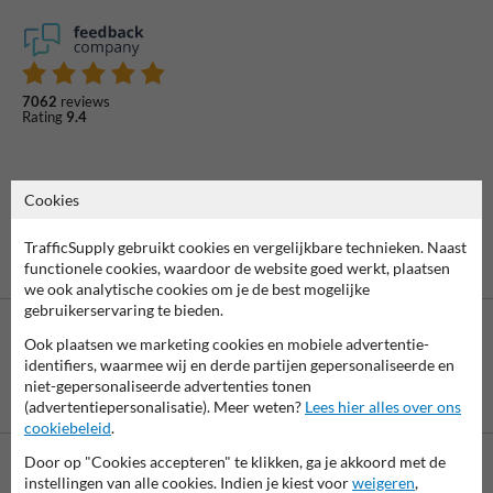
7062
reviews
Rating
9.4
Cookies
TrafficSupply gebruikt cookies en vergelijkbare technieken. Naast
functionele cookies, waardoor de website goed werkt, plaatsen
we ook analytische cookies om je de best mogelijke
gebruikerservaring te bieden.
Ook plaatsen we marketing cookies en mobiele advertentie-
identifiers, waarmee wij en derde partijen gepersonaliseerde en
niet-gepersonaliseerde advertenties tonen
Betaling achteraf
(advertentiepersonalisatie). Meer weten?
Lees hier alles over ons
is mogelijk
cookiebeleid
.
Door op "Cookies accepteren" te klikken, ga je akkoord met de
instellingen van alle cookies. Indien je kiest voor
weigeren
,
Neem contact met ons op