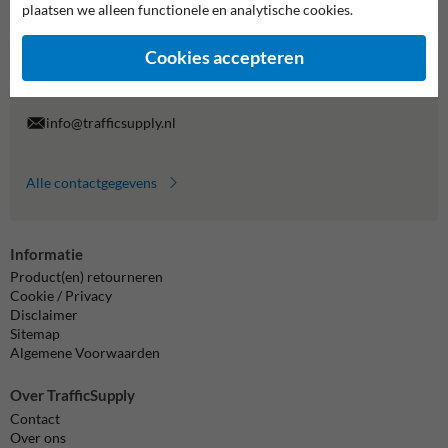
plaatsen we alleen functionele en analytische cookies.
Wij zijn op werkdagen (van 8.00 tot 17.00) te bereiken op 038-
7920070.
Cookies accepteren
Vragen? Stuur een e-mail naar
info@trafficsupply.nl
of vul het
formulier in en we reageren zo spoedig mogelijk.
info@trafficsupply.nl
Alle contactgegevens
Informatie
Product(en) retourneren
Cookie / Privacy
Disclaimer
Sitemap
Algemene Voorwaarden
Over TrafficSupply
Contact
Over ons