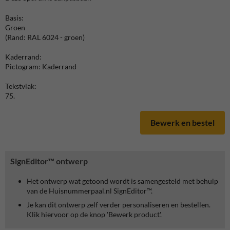
Basis:
Groen
(Rand: RAL 6024 - groen)
Kaderrand:
Pictogram: Kaderrand
Tekstvlak:
75.
Bewerk en bestel
SignEditor™ ontwerp
Het ontwerp wat getoond wordt is samengesteld met behulp
van de Huisnummerpaal.nl SignEditor™.
Je kan dit ontwerp zelf verder personaliseren en bestellen.
Klik hiervoor op de knop 'Bewerk product'.