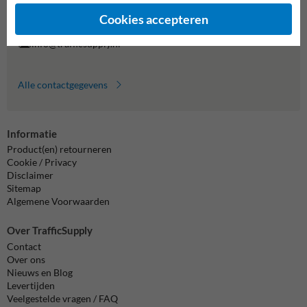
Vragen? Stuur een e-mail naar
info@trafficsupply.nl
of vul het
formulier in en we reageren zo spoedig mogelijk.
Cookies accepteren
info@trafficsupply.nl
Alle contactgegevens
Informatie
Product(en) retourneren
Cookie / Privacy
Disclaimer
Sitemap
Algemene Voorwaarden
Over TrafficSupply
Contact
Over ons
Nieuws en Blog
Levertijden
Veelgestelde vragen / FAQ