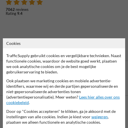
7062
reviews
Rating
9.4
Cookies
TrafficSupply gebruikt cookies en vergelijkbare technieken. Naast
functionele cookies, waardoor de website goed werkt, plaatsen
we ook analytische cookies om je de best mogelijke
gebruikerservaring te bieden.
Ook plaatsen we marketing cookies en mobiele advertentie-
Betaling achteraf
identifiers, waarmee wij en derde partijen gepersonaliseerde en
is mogelijk
niet-gepersonaliseerde advertenties tonen
(advertentiepersonalisatie). Meer weten?
Lees hier alles over ons
cookiebeleid
.
Neem contact met ons op
Door op "Cookies accepteren" te klikken, ga je akkoord met de
instellingen van alle cookies. Indien je kiest voor
weigeren
,
Wij zijn op werkdagen (van 8.00 tot 17.00) te bereiken op 038-
plaatsen we alleen functionele en analytische cookies.
7920070.