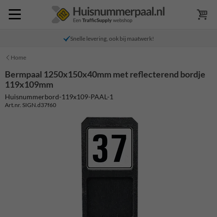
Snelle levering, ook bij maatwerk!
Home
Bermpaal 1250x150x40mm met reflecterend bordje
119x109mm
Huisnummerbord-119x109-PAAL-1
Art.nr. SIGN.d37f60