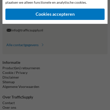
plaatsen we alleen functionele en analytische cookies.
Wij zijn op werkdagen (van 8.00 tot 17.00) te bereiken op 038-
7920070.
Cookies accepteren
Vragen? Stuur een e-mail naar
info@trafficsupply.nl
of vul het
formulier in en we reageren zo spoedig mogelijk.
info@trafficsupply.nl
Alle contactgegevens
Informatie
Product(en) retourneren
Cookie / Privacy
Disclaimer
Sitemap
Algemene Voorwaarden
Over TrafficSupply
Contact
Over ons