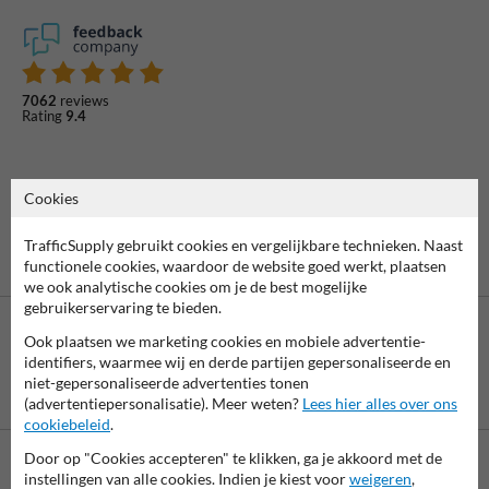
7062
reviews
Rating
9.4
Cookies
TrafficSupply gebruikt cookies en vergelijkbare technieken. Naast
functionele cookies, waardoor de website goed werkt, plaatsen
we ook analytische cookies om je de best mogelijke
gebruikerservaring te bieden.
Ook plaatsen we marketing cookies en mobiele advertentie-
identifiers, waarmee wij en derde partijen gepersonaliseerde en
niet-gepersonaliseerde advertenties tonen
Betaling achteraf
(advertentiepersonalisatie). Meer weten?
Lees hier alles over ons
is mogelijk
cookiebeleid
.
Door op "Cookies accepteren" te klikken, ga je akkoord met de
instellingen van alle cookies. Indien je kiest voor
weigeren
,
Neem contact met ons op