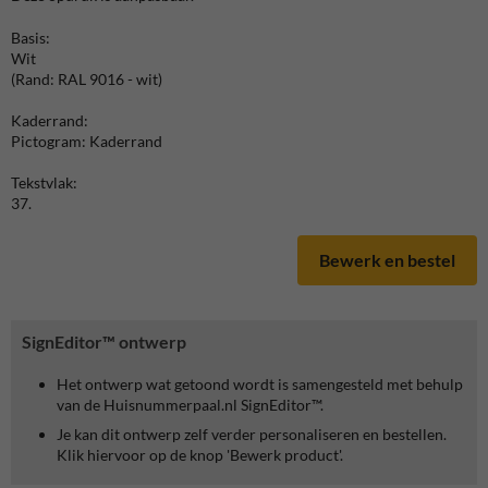
Basis:
Wit
(Rand: RAL 9016 - wit)
Kaderrand:
Pictogram: Kaderrand
Tekstvlak:
37.
Bewerk en bestel
SignEditor™ ontwerp
Het ontwerp wat getoond wordt is samengesteld met behulp
van de Huisnummerpaal.nl SignEditor™.
Je kan dit ontwerp zelf verder personaliseren en bestellen.
Klik hiervoor op de knop 'Bewerk product'.