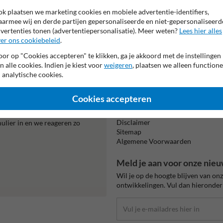
k plaatsen we marketing cookies en mobiele advertentie-identifiers,
armee wij en derde partijen gepersonaliseerde en niet-gepersonaliseerd
vertenties tonen (advertentiepersonalisatie). Meer weten?
Lees hier alles
er ons cookiebeleid
.
Beta
is m
or op "Cookies accepteren" te klikken, ga je akkoord met de instellingen
n alle cookies. Indien je kiest voor
weigeren
, plaatsen we alleen functione
 analytische cookies.
Informatie
Cookies accepteren
Product(en) retourneren
Cookie / Privacy
0070.
Disclaimer
mulier in en we reageren zo
Sitemap
Algemene Voorwaarden
Meld je aan voor onze nieu
Wil je op de hoogte blijven van on
ontwikkelingen. Vul dan hieronder 