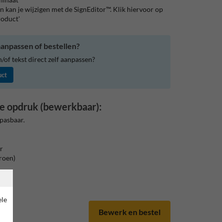
 kan je wijzigen met de SignEditor™. Klik hiervoor op
roduct'
anpassen of bestellen?
of tekst direct zelf aanpassen?
uct
e opdruk (bewerkbaar):
pasbaar.
r
groen)
ele
Bewerk en bestel