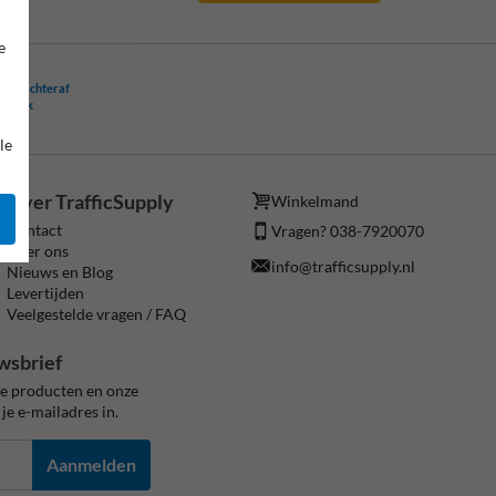
e
ling achteraf
ogelijk
le
Over TrafficSupply
Winkelmand
Contact
Vragen? 038-7920070
Over ons
info@trafficsupply.nl
Nieuws en Blog
Levertijden
Veelgestelde vragen / FAQ
wsbrief
ze producten en onze
je e-mailadres in.
Aanmelden