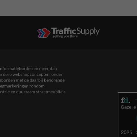
en informatieborden en meer dan
meerdere webshopconcepten, onder
eersborden met de daarbij behorende
, wegmarkeringen rondom
ustrie en duurzaam straatmeubilair