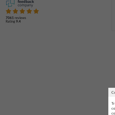
7061
reviews
Rating
9.4
C
Tr
co
co