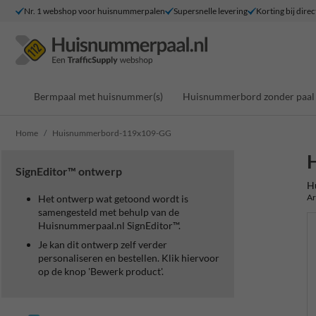
Nr. 1 webshop voor huisnummerpalen
Supersnelle levering
Korting bij direc
Bermpaal met huisnummer(s)
Huisnummerbord zonder paal
Home
Huisnummerbord-119x109-GG
SignEditor™ ontwerp
H
Ar
Het ontwerp wat getoond wordt is
samengesteld met behulp van de
Huisnummerpaal.nl SignEditor™.
Je kan dit ontwerp zelf verder
personaliseren en bestellen. Klik hiervoor
op de knop 'Bewerk product'.