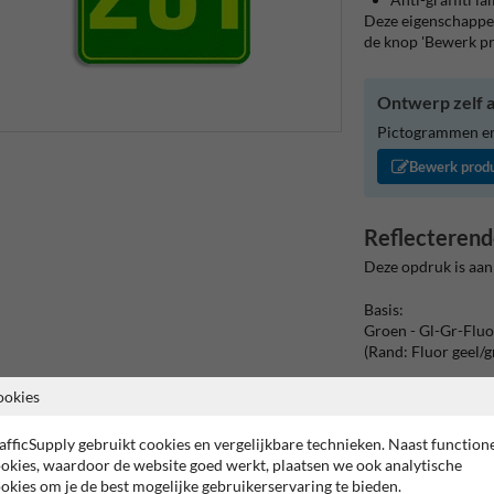
Deze eigenschappen
de knop 'Bewerk p
Ontwerp zelf a
Pictogrammen en/
Bewerk prod
Reflecterend
Deze opdruk is aan
Basis:
Groen - Gl-Gr-Fluo
(Rand: Fluor geel/
Tekstvlak:
ookies
281.
afficSupply gebruikt cookies en vergelijkbare technieken. Naast function
okies, waardoor de website goed werkt, plaatsen we ook analytische
okies om je de best mogelijke gebruikerservaring te bieden.