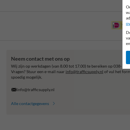
Oo
wa
ad
ov
Do
va
en
Neem contact met ons op
Wij zijn op werkdagen (van 8.00 tot 17.00) te bereiken op 038-792
Vragen? Stuur een e-mail naar
info@trafficsupply.nl
of vul het for
spoedig mogelijk.
info@trafficsupply.nl
Alle contactgegevens