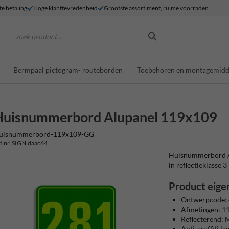
te betaling
Hoge klanttevredenheid
Grootste assortiment, ruime voorraden
zoek product...
Bermpaal pictogram- routeborden
Toebehoren en montagemidd
Huisnummerbord Alupanel 119x109
uisnummerbord-119x109-GG
t.nr. SIGN.daac64
Huisnummerbord Al
in reflectieklasse 3 
Product eige
Ontwerpcode:
Afmetingen: 
Reflecterend: M
Anti-graffiti l