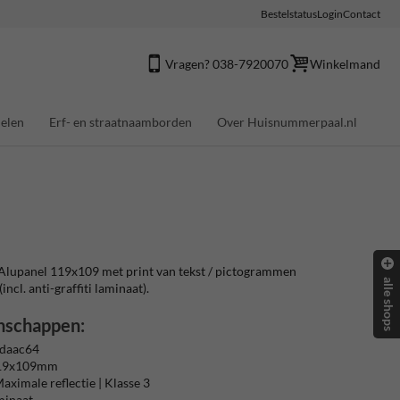
Bestelstatus
Login
Contact
Vragen? 038-7920070
Winkelmand
elen
Erf- en straatnaamborden
Over Huisnummerpaal.nl
upanel 119x109 met print van tekst / pictogrammen
alle shops
(incl. anti-graffiti laminaat).
nschappen:
 daac64
119x109mm
aximale reflectie | Klasse 3
aminaat