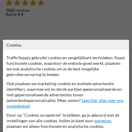
7062
reviews
Rating
9.4
Cookies
TrafficSupply gebruikt cookies en vergelijkbare technieken. Naast
functionele cookies, waardoor de website goed werkt, plaatsen
we ook analytische cookies om je de best mogelijke
gebruikerservaring te bieden.
Ook plaatsen we marketing cookies en mobiele advertentie-
Betaling achteraf
identifiers, waarmee wij en derde partijen gepersonaliseerde en
is mogelijk
niet-gepersonaliseerde advertenties tonen
(advertentiepersonalisatie). Meer weten?
Lees hier alles over ons
cookiebeleid
.
Neem contact met ons op
Door op "Cookies accepteren" te klikken, ga je akkoord met de
instellingen van alle cookies. Indien je kiest voor
weigeren
,
Wij zijn op werkdagen (van 8.00 tot 17.00) te bereiken op 038-
plaatsen we alleen functionele en analytische cookies.
7920070.