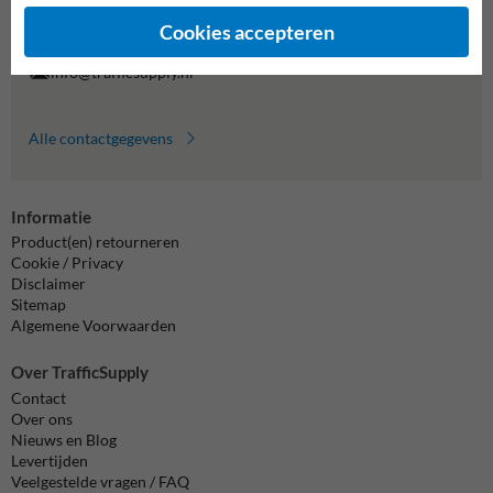
Vragen? Stuur een e-mail naar
info@trafficsupply.nl
of vul het
formulier in en we reageren zo spoedig mogelijk.
Cookies accepteren
info@trafficsupply.nl
Alle contactgegevens
Informatie
Product(en) retourneren
Cookie / Privacy
Disclaimer
Sitemap
Algemene Voorwaarden
Over TrafficSupply
Contact
Over ons
Nieuws en Blog
Levertijden
Veelgestelde vragen / FAQ