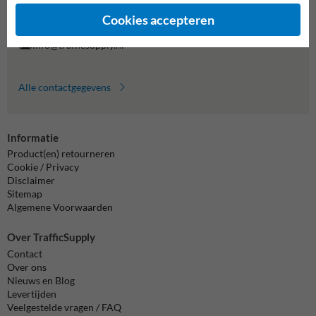
Vragen? Stuur een e-mail naar
info@trafficsupply.nl
of vul het
formulier in en we reageren zo spoedig mogelijk.
Cookies accepteren
info@trafficsupply.nl
Alle contactgegevens
Informatie
Product(en) retourneren
Cookie / Privacy
Disclaimer
Sitemap
Algemene Voorwaarden
Over TrafficSupply
Contact
Over ons
Nieuws en Blog
Levertijden
Veelgestelde vragen / FAQ