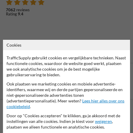
7062
reviews
Rating
9.4
Cookies
TrafficSupply gebruikt cookies en vergelijkbare technieken. Naast
functionele cookies, waardoor de website goed werkt, plaatsen
we ook analytische cookies om je de best mogelijke
gebruikerservaring te bieden.
Ook plaatsen we marketing cookies en mobiele advertentie-
Betaling achteraf
identifiers, waarmee wij en derde partijen gepersonaliseerde en
is mogelijk
niet-gepersonaliseerde advertenties tonen
(advertentiepersonalisatie). Meer weten?
Lees hier alles over ons
cookiebeleid
.
Neem contact met ons op
Door op "Cookies accepteren" te klikken, ga je akkoord met de
instellingen van alle cookies. Indien je kiest voor
weigeren
,
Wij zijn op werkdagen (van 8.00 tot 17.00) te bereiken op 038-
plaatsen we alleen functionele en analytische cookies.
7920070.