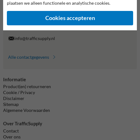
plaatsen we alleen functionele en analytische cookies.
Wij zijn op werkdagen (van 8.00 tot 17.00) te bereiken op 038-
7920070.
Cookies accepteren
Vragen? Stuur een e-mail naar
info@trafficsupply.nl
of vul het
formulier in en we reageren zo spoedig mogelijk.
info@trafficsupply.nl
Alle contactgegevens
Informatie
Product(en) retourneren
Cookie / Privacy
Disclaimer
Sitemap
Algemene Voorwaarden
Over TrafficSupply
Contact
Over ons