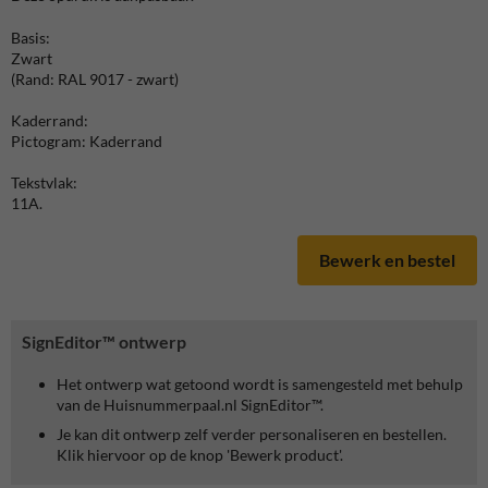
Basis:
Zwart
(Rand: RAL 9017 - zwart)
Kaderrand:
Pictogram: Kaderrand
Tekstvlak:
11A.
Bewerk en bestel
SignEditor™ ontwerp
Het ontwerp wat getoond wordt is samengesteld met behulp
van de Huisnummerpaal.nl SignEditor™.
Je kan dit ontwerp zelf verder personaliseren en bestellen.
Klik hiervoor op de knop 'Bewerk product'.