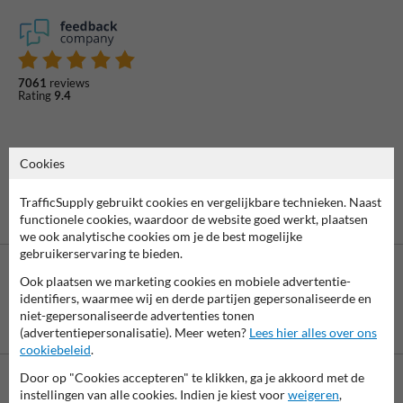
7061
reviews
Rating
9.4
Cookies
TrafficSupply gebruikt cookies en vergelijkbare technieken. Naast
functionele cookies, waardoor de website goed werkt, plaatsen
we ook analytische cookies om je de best mogelijke
gebruikerservaring te bieden.
Ook plaatsen we marketing cookies en mobiele advertentie-
identifiers, waarmee wij en derde partijen gepersonaliseerde en
niet-gepersonaliseerde advertenties tonen
Betaling achteraf
(advertentiepersonalisatie). Meer weten?
Lees hier alles over ons
is mogelijk
cookiebeleid
.
Door op "Cookies accepteren" te klikken, ga je akkoord met de
instellingen van alle cookies. Indien je kiest voor
weigeren
,
Neem contact met ons op