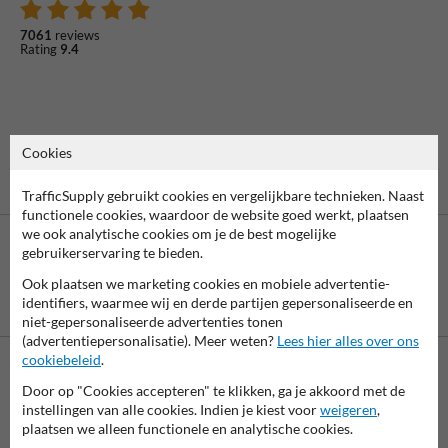
7061
reviews
Rating
9.4
Cookies
TrafficSupply gebruikt cookies en vergelijkbare technieken. Naast
functionele cookies, waardoor de website goed werkt, plaatsen
we ook analytische cookies om je de best mogelijke
gebruikerservaring te bieden.
Ook plaatsen we marketing cookies en mobiele advertentie-
Betaling achteraf
identifiers, waarmee wij en derde partijen gepersonaliseerde en
is mogelijk
niet-gepersonaliseerde advertenties tonen
(advertentiepersonalisatie). Meer weten?
Lees hier alles over ons
cookiebeleid
.
Neem contact met ons op
Door op "Cookies accepteren" te klikken, ga je akkoord met de
instellingen van alle cookies. Indien je kiest voor
weigeren
,
Wij zijn op werkdagen (van 8.00 tot 17.00) te bereiken op 038-
plaatsen we alleen functionele en analytische cookies.
7920070.