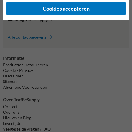
Vragen? Stuur een e-mail naar
info@trafficsupply.nl
of vul het
formulier in en we reageren zo spoedig mogelijk.
Cookies accepteren
info@trafficsupply.nl
Alle contactgegevens
Informatie
Product(en) retourneren
Cookie / Privacy
Disclaimer
Sitemap
Algemene Voorwaarden
Over TrafficSupply
Contact
Over ons
Nieuws en Blog
Levertijden
Veelgestelde vragen / FAQ