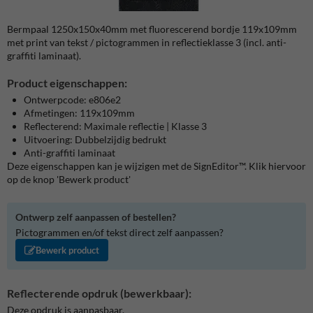
Bermpaal 1250x150x40mm met fluorescerend bordje 119x109mm
met print van tekst / pictogrammen in reflectieklasse 3 (incl. anti-
graffiti laminaat).
Product eigenschappen:
Ontwerpcode: e806e2
Afmetingen: 119x109mm
Reflecterend: Maximale reflectie | Klasse 3
Uitvoering: Dubbelzijdig bedrukt
Anti-graffiti laminaat
Deze eigenschappen kan je wijzigen met de SignEditor™. Klik hiervoor
op de knop 'Bewerk product'
Ontwerp zelf aanpassen of bestellen?
Pictogrammen en/of tekst direct zelf aanpassen?
Bewerk product
Reflecterende opdruk (bewerkbaar):
Deze opdruk is aanpasbaar.