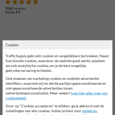
7063
reviews
Rating
9.4
Cookies
TrafficSupply gebruikt cookies en vergelijkbare technieken. Naast
functionele cookies, waardoor de website goed werkt, plaatsen
we ook analytische cookies om je de best mogelijke
gebruikerservaring te bieden.
Betaling achteraf
Ook plaatsen we marketing cookies en mobiele advertentie-
is mogelijk
identifiers, waarmee wij en derde partijen gepersonaliseerde en
niet-gepersonaliseerde advertenties tonen
(advertentiepersonalisatie). Meer weten?
Lees hier alles over ons
cookiebeleid
.
Neem contact op met onze productspecialist Igor!
We zijn vandaag tot 17.00 telefonisch bereikbaar voor
Door op "Cookies accepteren" te klikken, ga je akkoord met de
al je vragen over onze producten en diensten.
instellingen van alle cookies. Indien je kiest voor
weigeren
,