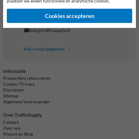
plaatsen we alleen functionele en analytische cookies.
038-7920070
bereikbaar tot 17.00
Cookies accepteren
Chat met ons
online
info@trafficsupply.nl
Alle contactgegevens
Informatie
Product(en) retourneren
Cookie / Privacy
Disclaimer
Sitemap
Algemene Voorwaarden
Over TrafficSupply
Contact
Over ons
Nieuws en Blog