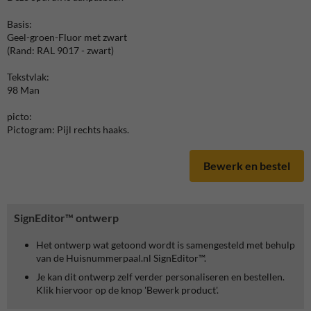
Basis:
Geel-groen-Fluor met zwart
(Rand: RAL 9017 - zwart)
Tekstvlak:
98 Man
picto:
Pictogram: Pijl rechts haaks.
Bewerk en bestel
SignEditor™ ontwerp
Het ontwerp wat getoond wordt is samengesteld met behulp
van de Huisnummerpaal.nl SignEditor™.
Je kan dit ontwerp zelf verder personaliseren en bestellen.
Klik hiervoor op de knop 'Bewerk product'.