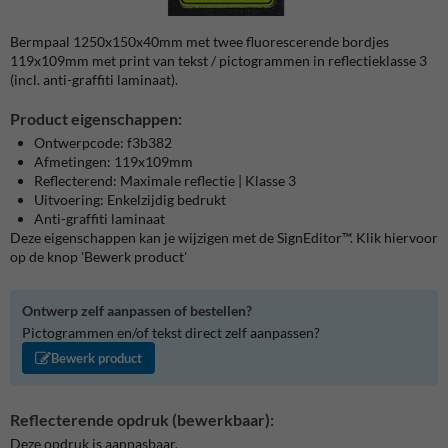
Bermpaal 1250x150x40mm met twee fluorescerende bordjes
119x109mm met print van tekst / pictogrammen in reflectieklasse 3
(incl. anti-graffiti laminaat).
Product eigenschappen:
Ontwerpcode: f3b382
Afmetingen: 119x109mm
Reflecterend: Maximale reflectie | Klasse 3
Uitvoering: Enkelzijdig bedrukt
Anti-graffiti laminaat
Deze eigenschappen kan je wijzigen met de SignEditor™. Klik hiervoor
op de knop 'Bewerk product'
Ontwerp zelf aanpassen of bestellen?
Pictogrammen en/of tekst direct zelf aanpassen?
Bewerk product
Reflecterende opdruk (bewerkbaar):
Deze opdruk is aanpasbaar.