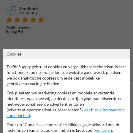
7062
reviews
Rating
9.4
Cookies
TrafficSupply gebruikt cookies en vergelijkbare technieken. Naast
functionele cookies, waardoor de website goed werkt, plaatsen
we ook analytische cookies om je de best mogelijke
gebruikerservaring te bieden.
Ook plaatsen we marketing cookies en mobiele advertentie-
identifiers, waarmee wij en derde partijen gepersonaliseerde en
niet-gepersonaliseerde advertenties tonen
Betaling achteraf
(advertentiepersonalisatie). Meer weten?
Lees hier alles over ons
is mogelijk
cookiebeleid
.
Door op "Cookies accepteren" te klikken, ga je akkoord met de
instellingen van alle cookies. Indien je kiest voor
weigeren
,
Neem contact met ons op