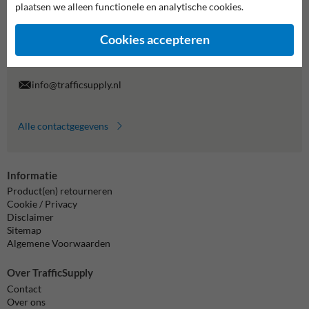
plaatsen we alleen functionele en analytische cookies.
Wij zijn op werkdagen (van 8.00 tot 17.00) te bereiken op 038-
7920070.
Cookies accepteren
Vragen? Stuur een e-mail naar
info@trafficsupply.nl
of vul het
formulier in en we reageren zo spoedig mogelijk.
info@trafficsupply.nl
Alle contactgegevens
Informatie
Product(en) retourneren
Cookie / Privacy
Disclaimer
Sitemap
Algemene Voorwaarden
Over TrafficSupply
Contact
Over ons