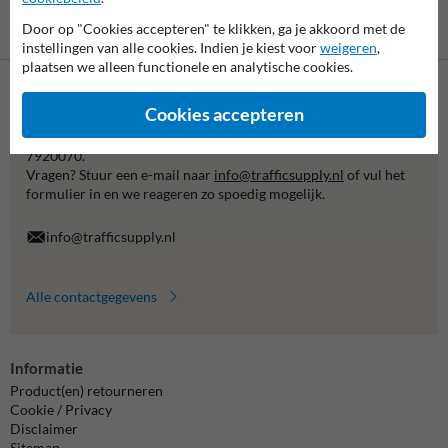
Betaling achteraf
Door op "Cookies accepteren" te klikken, ga je akkoord met de
is mogelijk
instellingen van alle cookies. Indien je kiest voor
weigeren
,
plaatsen we alleen functionele en analytische cookies.
Neem contact met ons op
Cookies accepteren
Wij zijn op werkdagen (van 8.00 tot 17.00) te bereiken op 038-
7920070.
Vragen? Stuur een e-mail naar
info@trafficsupply.nl
of vul het
formulier in en we reageren zo spoedig mogelijk.
info@trafficsupply.nl
Alle contactgegevens
Informatie
Product(en) retourneren
Cookie / Privacy
Disclaimer
Sitemap