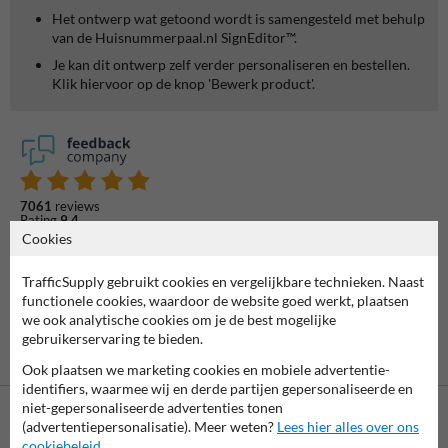
Het ontwerp wat getoond wordt is samengesteld met behulp
van de Huisnummerpaal.nl SignEditor™.
Je kan dit ontwerp zelf verder personaliseren en bestellen.
Klik hiervoor op de knop 'Bewerk product'.
7061
reviews
Rating
9.4
Cookies
TrafficSupply gebruikt cookies en vergelijkbare technieken. Naast
functionele cookies, waardoor de website goed werkt, plaatsen
we ook analytische cookies om je de best mogelijke
gebruikerservaring te bieden.
Ook plaatsen we marketing cookies en mobiele advertentie-
identifiers, waarmee wij en derde partijen gepersonaliseerde en
niet-gepersonaliseerde advertenties tonen
(advertentiepersonalisatie). Meer weten?
Lees hier alles over ons
cookiebeleid
.