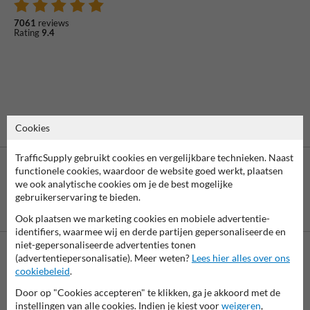
7061
reviews
Rating
9.4
Cookies
TrafficSupply gebruikt cookies en vergelijkbare technieken. Naast
functionele cookies, waardoor de website goed werkt, plaatsen
we ook analytische cookies om je de best mogelijke
gebruikerservaring te bieden.
Betaling achteraf
is mogelijk
Ook plaatsen we marketing cookies en mobiele advertentie-
identifiers, waarmee wij en derde partijen gepersonaliseerde en
niet-gepersonaliseerde advertenties tonen
(advertentiepersonalisatie). Meer weten?
Lees hier alles over ons
Neem contact op met onze productspecialist Igor!
cookiebeleid
.
We zijn vandaag tot 17.00 telefonisch bereikbaar voor
Door op "Cookies accepteren" te klikken, ga je akkoord met de
al je vragen over onze producten en diensten.
instellingen van alle cookies. Indien je kiest voor
weigeren
,