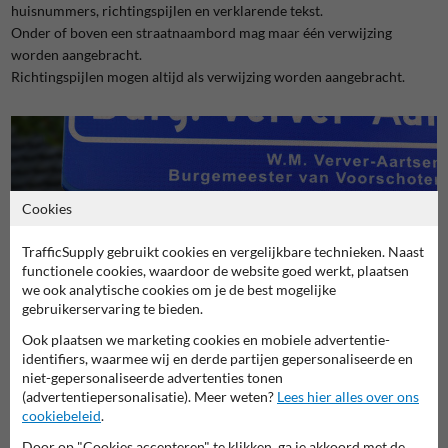
huisnummers, richtingspijlen en verklarende tekst.
Onder of boven een straatnaambord mag maar één verwijzing
worden aangebracht.
Richtingspijlen mogen altijd als verwijzing worden aangebracht.
Cookies
TrafficSupply gebruikt cookies en vergelijkbare technieken. Naast
functionele cookies, waardoor de website goed werkt, plaatsen
Als de straatnaam niet op één regel kan worden geplaatst omdat
we ook analytische cookies om je de best mogelijke
de naam te lang is voor de lengte van het bord, dan moet
gebruikerservaring te bieden.
geprobeerd worden of een deel van de naam in een afkorting kan
Ook plaatsen we marketing cookies en mobiele advertentie-
worden weergegeven.
identifiers, waarmee wij en derde partijen gepersonaliseerde en
Voor afkortingen van voorvoegsels zijn de volgende regels:
niet-gepersonaliseerde advertenties tonen
Koning/Koningin --> Kon.
(advertentiepersonalisatie). Meer weten?
Lees hier alles over ons
Prins/Prinses --> Pr.
cookiebeleid
.
President --> Pres.
Door op "Cookies accepteren" te klikken, ga je akkoord met de