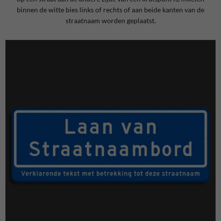
binnen de witte bies links of rechts of aan beide kanten van de
straatnaam worden geplaatst.