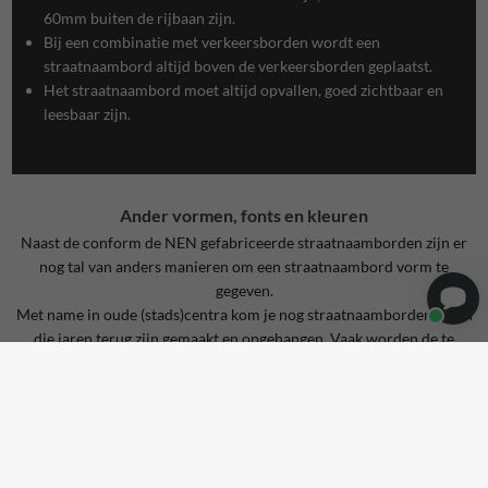
60mm buiten de rijbaan zijn.
Bij een combinatie met verkeersborden wordt een
straatnaambord altijd boven de verkeersborden geplaatst.
Het straatnaambord moet altijd opvallen, goed zichtbaar en
leesbaar zijn.
Ander vormen, fonts en kleuren
Naast de conform de NEN gefabriceerde straatnaamborden zijn er
nog tal van anders manieren om een straatnaambord vorm te
gegeven.
Met name in oude (stads)centra kom je nog straatnaamborden tegen
die jaren terug zijn gemaakt en opgehangen. Vaak worden de te
vervangen straatnaamborden als dat mogelijk is op de ‘oude’ manier
vormgegeven en vervaardigd. Een mooi voorbeeld hiervan zijn de
Amsterdamse straatnaamborden (foto 1), die hebben niet alleen hun
eigen fond en bordkleur maar zelfs hun eigen muurbeugels om het
bord te bevestigen.
Maar ook zien we steeds meer opvallende manieren van vormgeven