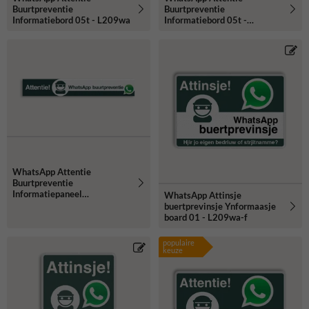
Buurtpreventie
Buurtpreventie
Informatiebord 05t - L209wa
Informatiebord 05t -
L209wa-g
WhatsApp Attentie
Buurtpreventie
Informatiepaneel
WhatsApp Attinsje
1500x230x32mm
buertprevinsje Ynformaasje
board 01 - L209wa-f
populaire
keuze