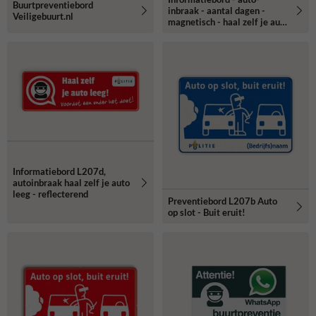
Buurtpreventiebord
inbraak - aantal dagen -
Veiligebuurt.nl
magnetisch - haal zelf je auto
leeg! + cijferset 0 t/m 9
Informatiebord L207d,
autoinbraak haal zelf je auto
leeg - reflecterend
Preventiebord L207b Auto
op slot - Buit eruit!