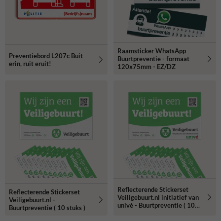
Raamsticker WhatsApp
Preventiebord L207c Buit
Buurtpreventie - formaat
erin, ruit eruit!
120x75mm - EZ/DZ
Reflecterende Stickerset
Reflecterende Stickerset
Veiligebuurt.nl initiatief van
Veiligebuurt.nl -
univé - Buurtpreventie ( 10
Buurtpreventie ( 10 stuks )
stuks )