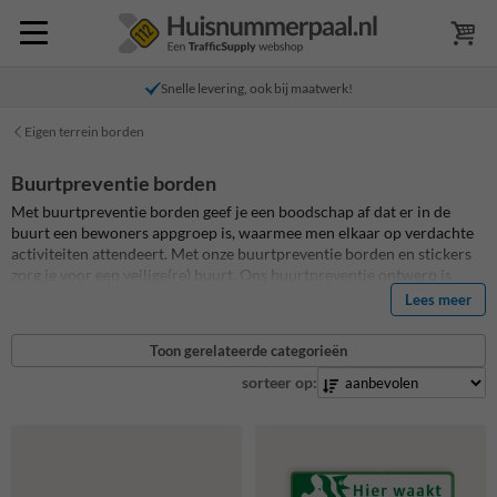
Snelle levering, ook bij maatwerk!
Eigen terrein borden
Buurtpreventie borden
Met buurtpreventie borden geef je een boodschap af dat er in de
buurt een bewoners appgroep is, waarmee men elkaar op verdachte
activiteiten attendeert. Met onze buurtpreventie borden en stickers
zorg je voor een veilige(re) buurt. Ons buurtpreventie ontwerp is
landelijk het meest herkenbare ontwerp. Ook in omliggende landen
Lees meer
passen we dit ontwerp inmiddels toe zodat de herkenbaarheid nog
groter zal worden bij buitenlandse bezoekers. Al onze Buurtpreventie
Toon gerelateerde categorieën
borden zijn standaard reflecterend en daardoor ook goed zichtbaar
bij donker en slecht weer. Ook zijn onze buurtpreventie borden
sorteer op:
standaard voorzien van een Anti-Graffiti coating!