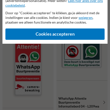
(advertentiepersonalisatie). Meer weten?
Lees hier alles over ons
cookiebeleid
.
Door op "Cookies accepteren" te klikken, ga je akkoord met de
WhatsApp Attentie
WhatsApp Attentie
instellingen van alle cookies. Indien je kiest voor
weigeren
,
Buurtpreventie
Buurtpreventie
plaatsen we alleen functionele en analytische cookies.
Informatiebord 03 - L209wa-
Informatiebord 03 - L209wa-
b
g
Cookies accepteren
WhatsApp Attentie
Buurtpreventie
Informatiebord 04 - L209wa