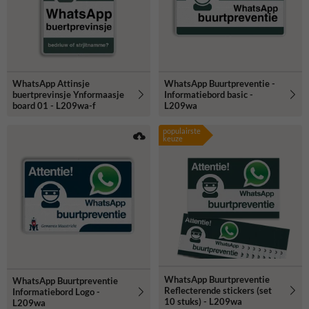
WhatsApp Attinsje
WhatsApp Buurtpreventie -
buertprevinsje Ynformaasje
Informatiebord basic -
board 01 - L209wa-f
L209wa
populairste
keuze
WhatsApp Buurtpreventie
WhatsApp Buurtpreventie
Reflecterende stickers (set
Informatiebord Logo -
10 stuks) - L209wa
L209wa