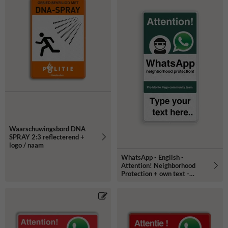
Waarschuwingsbord DNA
SPRAY 2:3 reflecterend +
logo / naam
WhatsApp - English -
Attention! Neighborhood
Protection + own text -
L209wa-g