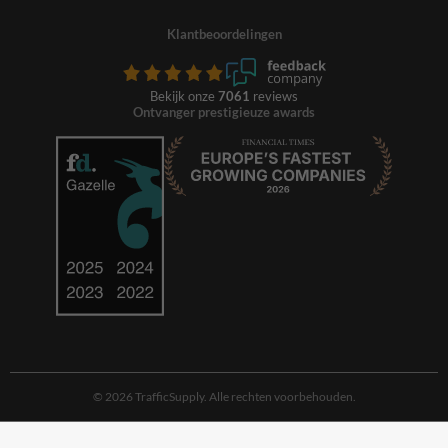
Klantbeoordelingen
Bekijk onze
7061
reviews
Ontvanger prestigieuze awards
© 2026 TrafficSupply. Alle rechten voorbehouden.