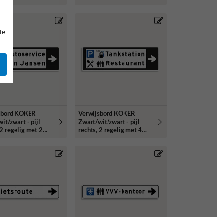
3 reflecterend
Klasse 3 reflecterend
le
sbord KOKER
Verwijsbord KOKER
it/zwart - pijl
Zwart/wit/zwart - pijl
 2 regelig met 2
rechts, 2 regelig met 4
rammen - Klasse 3
pictogrammen - Klasse 3
erend
reflecterend