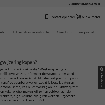
Bestelstatus
Login
Contact
Contact opnemen
Winkelmand
elen
Erf- en straatnaamborden
Over Huisnummerpaal.nl
gwijzering kopen?
ebied of snackhoek nodig? Wegbewijzering is
drijf te verwijzen. Informeer de weggebruiker goed
alle shops
s in diverse kleuren komt dit helemaal goed! Zorg voor
 vanaf de openbare wegen, zodat je jouw klanten en
ersonaliseren) kan nu eenvoudig online. Ontwerp zelf
den kokerprofiel maken wij zelf en voldoen aan de
el enkelzijdig als dubbelzijdig kan worden uitgevoerd.
ien van versterkt kokerprofiel.