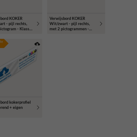
sbord KOKER
Verwijsbord KOKER
rt - pijl rechts,
Wit/zwart - pijl rechts,
ictogram - Klasse
met 2 pictogrammen -
cterend
Klasse 3 reflecterend
te
bord kokerprofiel
erend + eigen