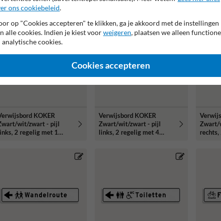
pictogram - Klasse 3
pictogrammen - Klasse 3
Klasse 
er ons cookiebeleid
.
reflecterend
reflecterend
or op "Cookies accepteren" te klikken, ga je akkoord met de instellingen
n alle cookies. Indien je kiest voor
weigeren
, plaatsen we alleen functione
 analytische cookies.
Cookies accepteren
Verwijsbord KOKER
Verwijsbord KOKER
Verwij
Zwart/wit/zwart - pijl
Zwart/wit/zwart - pijl
Zwart/w
links, 2 regelig met 1
links, 2 regelig met 4
rechts,
pictogram - Klasse 3
pictogrammen - Klasse 3
pictog
reflecterend
reflecterend
reflect