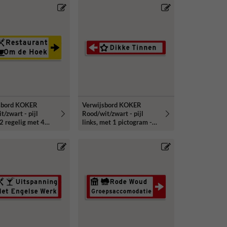
sbord KOKER
Verwijsbord KOKER
t/zwart - pijl
Rood/wit/zwart - pijl
 2 regelig met 4
links, met 1 pictogram -
rammen - Klasse 3
Klasse 3 reflecterend
erend