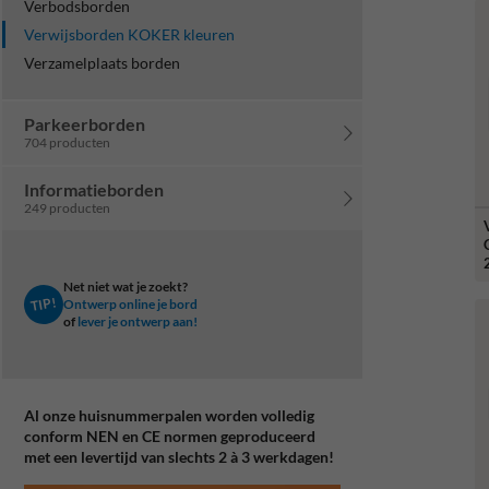
Verbodsborden
Verwijsborden KOKER kleuren
Verzamelplaats borden
Parkeerborden
704 producten
Informatieborden
249 producten
G
Net niet wat je zoekt?
TIP!
Ontwerp online je bord
of
lever je ontwerp aan!
Al onze huisnummerpalen worden volledig
conform NEN en CE normen geproduceerd
met een levertijd van slechts 2 à 3 werkdagen!