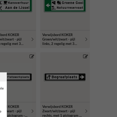
sbord KOKER
Verwijsbord KOKER
it/zwart - pijl
Groen/wit/zwart - pijl
2 regelig met 3
links, 2 regelig met 3
rammen - Klasse 3
pictogrammen - Klasse 3
erend
reflecterend
ele
sbord KOKER
Verwijsbord KOKER
e
it/zwart - pijl
Zwart/wit/zwart - pijl
met 1 pictogram -
rechts, met 1 pictogram -