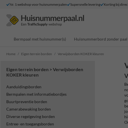
Nr. 1 webshop voor huisnummerpalen
Supersnelle levering
Korting bij direc
Bermpaal met huisnummer(s)
Huisnummerbord zonder paal
Home
Eigen terrein borden
Verwijsborden KOKER kleuren
Eigen terrein borden > Verwijsborden
KOKER kleuren
V
Be
Aanduidingsborden
no
Bermpalen met informatiebordjes
vo
go
Buurtpreventie borden
be
Camerabewaking borden
jo
Diverse regelgeving borden
hi
On
Entree- en toegangsborden