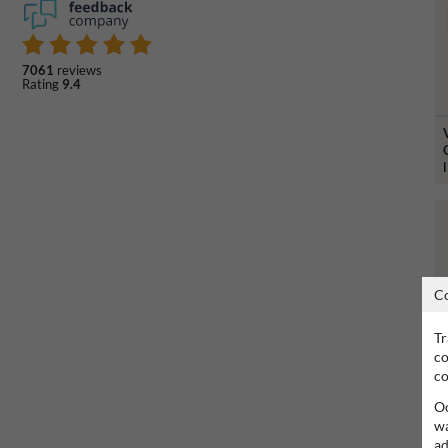
7061
reviews
Rating
9.4
C
Tr
co
co
Oo
wa
ad