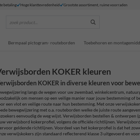
te betaling
Hoge klanttevredenheid
Grootste assortiment, ruime voorraden
zoek product...
Bermpaal pictogram- routeborden
Toebehoren en montagemidd
Verwijsborden KOKER kleuren
erwijsborden KOKER in diverse kleuren voor bewe
wegwijzering langs de wegen voor uw zwembad, winkelcentrum, natuurg
odzakelijk om mensen op een veilige manier naar jouw bestemming of be
or een vlot en veilige route naar hun bestemming. Met onze verwijskoker
ede bewegwijzering met o.a. routeborden welke de juiste route aangeven
zoekers eenvoudig de weg wijst. Verwijsborden bestellen & ontwerpen (p
uw verwijsbord kokerprofiel, volgens de officiële richtlijnen. Verwijsbor
ervoor geldende richtlijnen. Voordeel van het kokerprofiel is dat het zow
ze verwijskokers zijn standaard reflecterend klasse 3 uitgevoerd en voorz