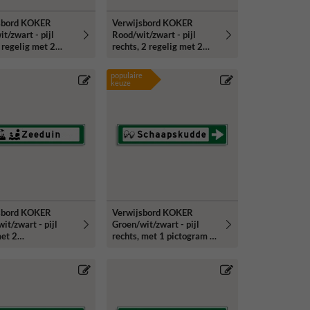
sbord KOKER
Verwijsbord KOKER
t/zwart - pijl
Rood/wit/zwart - pijl
2 regelig met 2
rechts, 2 regelig met 2
rammen - Klasse 3
pictogrammen - Klasse 3
erend
reflecterend
populaire
keuze
sbord KOKER
Verwijsbord KOKER
it/zwart - pijl
Groen/wit/zwart - pijl
met 2
rechts, met 1 pictogram -
rammen - Klasse 3
Klasse 3 reflecterend
erend