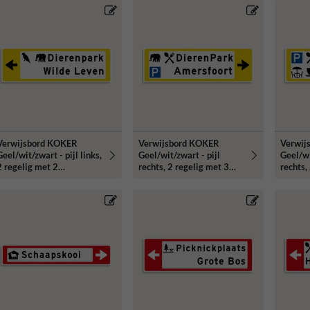
Verwijsbord KOKER
Verwijsbord KOKER
Verwij
eel/wit/zwart - pijl links,
Geel/wit/zwart - pijl
Geel/wi
2 regelig met 2
rechts, 2 regelig met 3
rechts,
pictogrammen - Klasse 3
pictogrammen - Klasse 3
pictog
reflecterend
reflecterend
reflect