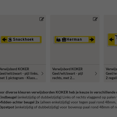
Verwijsbord KOKER
Verwijsbord KOKER
Verwij
eel/wit/zwart - pijl links,
Geel/wit/zwart - pijl
Geel/wi
met 1 pictogram - Klasse
rechts, met 2
2 regel
3 reflecterend
pictogrammen - Klasse 3
- Klass
reflecterend
or diverse kleuren verwijsborden KOKER heb je keuze in verschillende
Eindbeugel
(enkelzijdig of dubbelzijdig) Links of rechts vlaggend op palen
Midden-achter beugel 2x
(alleen enkelzijdig) voor tegen paal rond 48mm,
Opzetpot
(enkelzijdig of dubbelzijdig) voor bovenop paal rond 48mm of