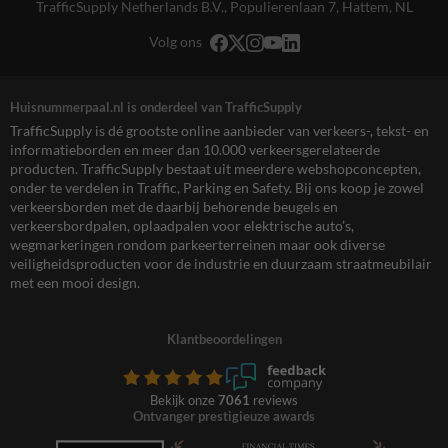
TrafficSupply Netherlands B.V.,
Populierenlaan 7
,
Hattem, NL
Volg ons
Huisnummerpaal.nl is onderdeel van TrafficSupply
TrafficSupply is dé grootste online aanbieder van verkeers-, tekst- en
informatieborden en meer dan 10.000 verkeersgerelateerde
producten. TrafficSupply bestaat uit meerdere webshopconcepten,
onder te verdelen in Traffic, Parking en Safety. Bij ons koop je zowel
verkeersborden met de daarbij behorende beugels en
verkeersbordpalen, oplaadpalen voor elektrische auto’s,
wegmarkeringen rondom parkeerterreinen maar ook diverse
veiligheidsproducten voor de industrie en duurzaam straatmeubilair
met een mooi design.
Klantbeoordelingen
Bekijk onze
7061
reviews
Ontvanger prestigieuze awards