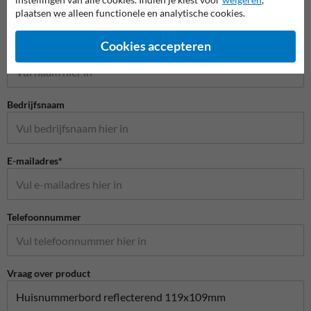
plaatsen we alleen functionele en analytische cookies.
Stel je vraag aan Huisnummerpaal.nl
Cookies accepteren
Naam*
Bedrijfsnaam
E-mailadres*
Telefoonnummer
Vraag over product