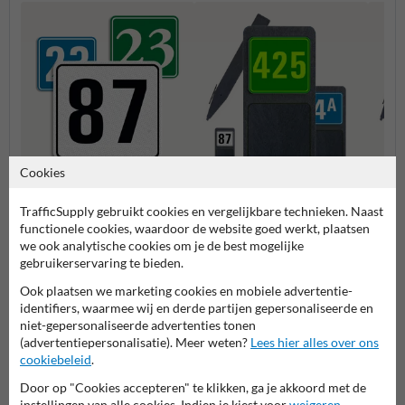
Cookies
Huisnummerpaal met één
Huisn
Huisnummerbordjes
nummer
numm
TrafficSupply gebruikt cookies en vergelijkbare technieken. Naast
functionele cookies, waardoor de website goed werkt, plaatsen
we ook analytische cookies om je de best mogelijke
Huisnummerpalen en bordjes
gebruikerservaring te bieden.
Ook plaatsen we marketing cookies en mobiele advertentie-
identifiers, waarmee wij en derde partijen gepersonaliseerde en
niet-gepersonaliseerde advertenties tonen
(advertentiepersonalisatie). Meer weten?
Lees hier alles over ons
cookiebeleid
.
Door op "Cookies accepteren" te klikken, ga je akkoord met de
instellingen van alle cookies. Indien je kiest voor
weigeren
,