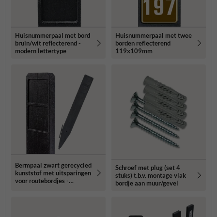
Huisnummerpaal met bord
Huisnummerpaal met twee
bruin/wit reflecterend -
borden reflecterend
modern lettertype
119x109mm
Bermpaal zwart gerecycled
Schroef met plug (set 4
kunststof met uitsparingen
stuks) t.b.v. montage vlak
voor routebordjes -
bordje aan muur/gevel
1250x150x40mm