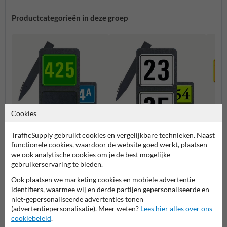
Productcategorieën in deze groep
Cookies
TrafficSupply gebruikt cookies en vergelijkbare technieken. Naast
Huisnummerpaal met één
Huisnummerpaal met twee
functionele cookies, waardoor de website goed werkt, plaatsen
Combi
nummer
nummers
we ook analytische cookies om je de best mogelijke
gebruikerservaring te bieden.
Huisnummerpalen en bordjes
Ook plaatsen we marketing cookies en mobiele advertentie-
identifiers, waarmee wij en derde partijen gepersonaliseerde en
niet-gepersonaliseerde advertenties tonen
(advertentiepersonalisatie). Meer weten?
Lees hier alles over ons
cookiebeleid
.