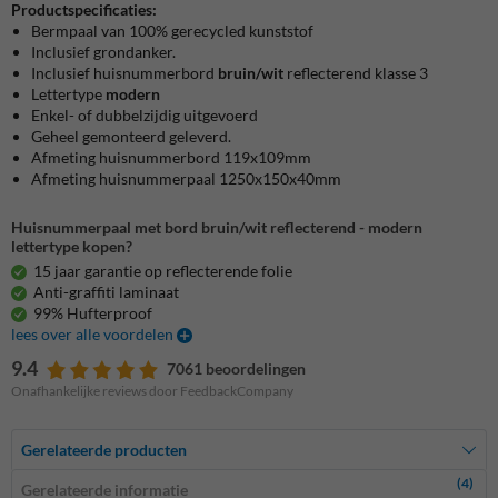
Productspecificaties:
Bermpaal van 100% gerecycled kunststof
Inclusief grondanker.
Inclusief huisnummerbord
bruin/wit
reflecterend klasse 3
Lettertype
modern
Enkel- of dubbelzijdig uitgevoerd
Geheel gemonteerd geleverd.
Afmeting huisnummerbord 119x109mm
Afmeting huisnummerpaal 1250x150x40mm
Huisnummerpaal met bord bruin/wit reflecterend - modern
lettertype kopen?
15 jaar garantie op reflecterende folie
Anti-graffiti laminaat
99% Hufterproof
lees over alle voordelen
9.4
7061 beoordelingen
Onafhankelijke reviews door FeedbackCompany
Gerelateerde producten
(4)
Gerelateerde informatie