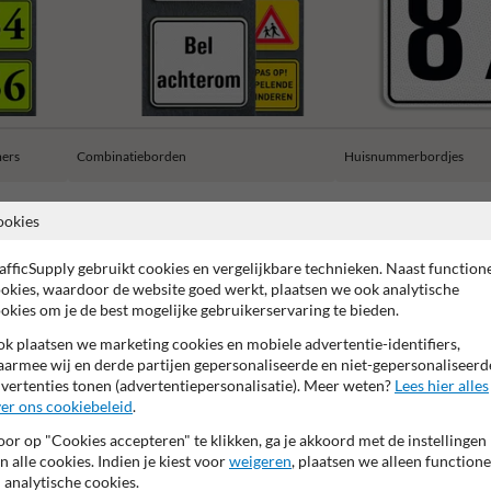
ers
Combinatieborden
Huisnummerbordjes
ookies
afficSupply gebruikt cookies en vergelijkbare technieken. Naast function
okies, waardoor de website goed werkt, plaatsen we ook analytische
 garantie op reflecterende folie
Anti-graffiti laminaat
99% H
okies om je de best mogelijke gebruikerservaring te bieden.
k plaatsen we marketing cookies en mobiele advertentie-identifiers,
armee wij en derde partijen gepersonaliseerde en niet-gepersonaliseerd
vertenties tonen (advertentiepersonalisatie). Meer weten?
Lees hier alles
er ons cookiebeleid
.
or op "Cookies accepteren" te klikken, ga je akkoord met de instellingen
n alle cookies. Indien je kiest voor
weigeren
, plaatsen we alleen functione
 analytische cookies.