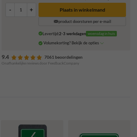
-
+
Plaats in winkelmand
product doorsturen per e-mail
Levertijd:
2-3 werkdagen
woensdag in huis
Volumekorting? Bekijk de opties
9.4
7061 beoordelingen
Onafhankelijke reviews door FeedbackCompany