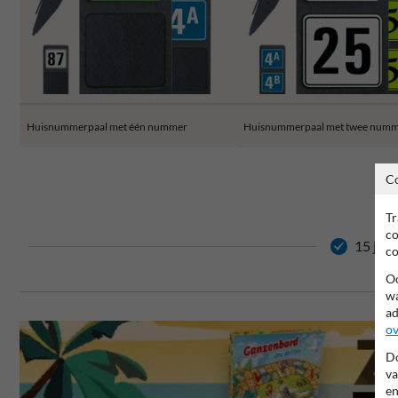
Huisnummerpaal met één nummer
Huisnummerpaal met twee numm
C
Tr
co
15 jaar
co
Oo
wa
ad
ov
Do
va
en