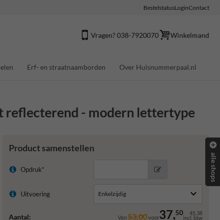
Bestelstatus
Login
Contact
Vragen? 038-7920070
Winkelmand
elen
Erf- en straatnaamborden
Over Huisnummerpaal.nl
reflecterend - modern lettertype
Product samenstellen
alle shops
Opdruk*
Uitvoering
37,
50
45,38
53,00
Aantal:
Van
voor
incl. btw