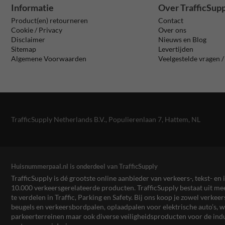
Informatie
Over TrafficSup
Product(en) retourneren
Contact
Cookie / Privacy
Over ons
Disclaimer
Nieuws en Blog
Sitemap
Levertijden
Algemene Voorwaarden
Veelgestelde vragen 
TrafficSupply Netherlands B.V.,
Populierenlaan 7
,
Hattem, NL
Huisnummerpaal.nl is onderdeel van TrafficSupply
TrafficSupply is dé grootste online aanbieder van verkeers-, tekst- 
10.000 verkeersgerelateerde producten. TrafficSupply bestaat uit 
te verdelen in Traffic, Parking en Safety. Bij ons koop je zowel verk
beugels en verkeersbordpalen, oplaadpalen voor elektrische auto’s
parkeerterreinen maar ook diverse veiligheidsproducten voor de ind