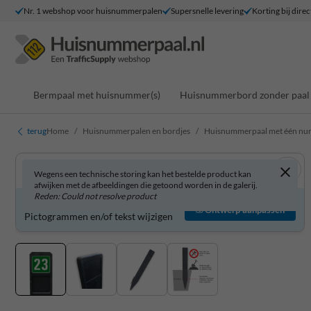
Nr. 1 webshop voor huisnummerpalen
Supersnelle levering
Korting bij direc
Bermpaal met huisnummer(s)
Huisnummerbord zonder paal
terug
Home
Huisnummerpalen en bordjes
Huisnummerpaal met één n
Wegens een technische storing kan het bestelde product kan
afwijken met de afbeeldingen die getoond worden in de galerij.
Reden: Could not resolve product
Product zelf aanpassen?
Ontwerp aanpassen
Pictogrammen en/of tekst wijzigen