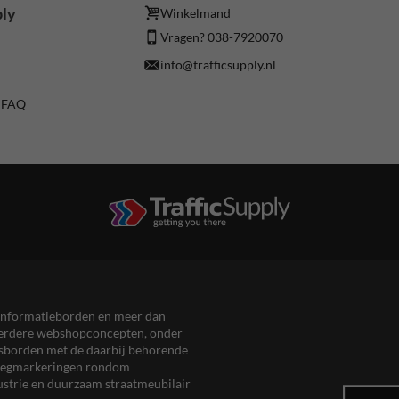
ply
Winkelmand
Vragen? 038-7920070
info@trafficsupply.nl
/ FAQ
en informatieborden en meer dan
meerdere webshopconcepten, onder
eersborden met de daarbij behorende
, wegmarkeringen rondom
ustrie en duurzaam straatmeubilair