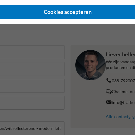
Cookies accepteren
Liever bell
We zijn vandaag
producten en di
038-792007
Chat met on
info@traffic
Alle contactge