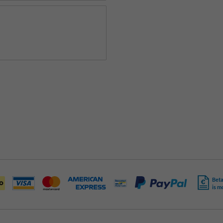
Beta
is m