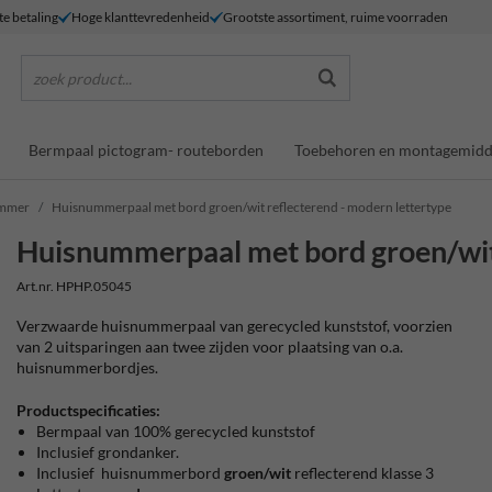
te betaling
Hoge klanttevredenheid
Grootste assortiment, ruime voorraden
zoek product...
Bermpaal pictogram- routeborden
Toebehoren en montagemidd
ummer
Huisnummerpaal met bord groen/wit reflecterend - modern lettertype
Huisnummerpaal met bord groen/wit 
Art.nr. HPHP.05045
Verzwaarde huisnummerpaal van gerecycled kunststof, voorzien
van 2 uitsparingen aan twee zijden voor plaatsing van o.a.
huisnummerbordjes.
Productspecificaties:
Bermpaal van 100% gerecycled kunststof
Inclusief grondanker.
Inclusief huisnummerbord
groen/wit
reflecterend klasse 3