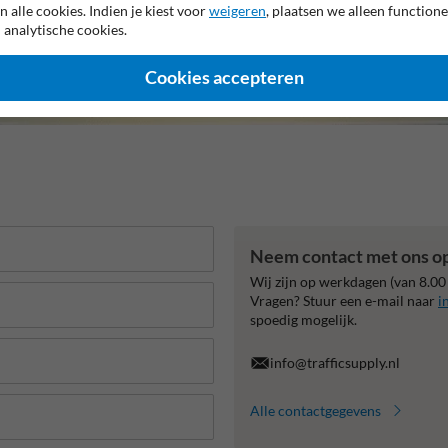
n alle cookies. Indien je kiest voor
weigeren
, plaatsen we alleen functione
 analytische cookies.
Cookies accepteren
Neem contact met ons o
Wij zijn op werkdagen (van 8.00
Vragen? Stuur een e-mail naar
i
spoedig mogelijk.
info@trafficsupply.nl
Alle contactgegevens