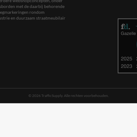
meerdere webshopconcepten, onder
eersborden met de daarbij behorende
, wegmarkeringen rondom
ustrie en duurzaam straatmeubilair
© 2026 TrafficSupply. Alle rechten voorbehouden.