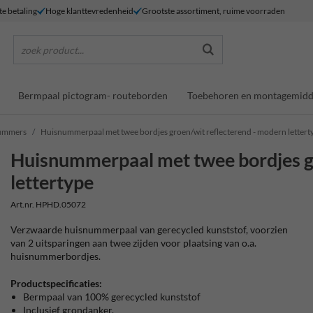
te betaling
Hoge klanttevredenheid
Grootste assortiment, ruime voorraden
zoek product...
Bermpaal pictogram- routeborden
Toebehoren en montagemidd
nummers
Huisnummerpaal met twee bordjes groen/wit reflecterend - modern lettert
Huisnummerpaal met twee bordjes g
lettertype
Art.nr. HPHD.05072
Verzwaarde huisnummerpaal van gerecycled kunststof, voorzien
van 2 uitsparingen aan twee zijden voor plaatsing van o.a.
huisnummerbordjes.
Productspecificaties:
Bermpaal van 100% gerecycled kunststof
Inclusief grondanker.