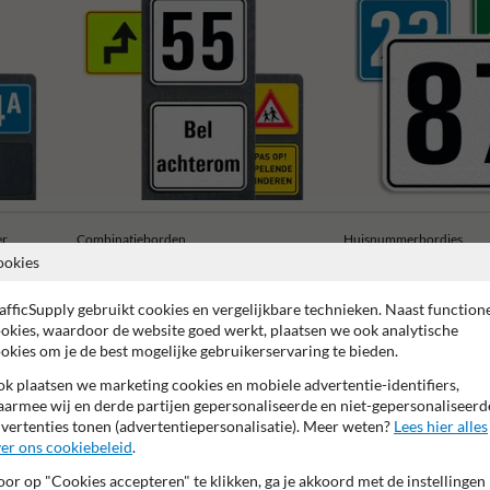
er
Combinatieborden
Huisnummerbordjes
ookies
afficSupply gebruikt cookies en vergelijkbare technieken. Naast function
okies, waardoor de website goed werkt, plaatsen we ook analytische
okies om je de best mogelijke gebruikerservaring te bieden.
k plaatsen we marketing cookies en mobiele advertentie-identifiers,
 garantie op reflecterende folie
Anti-graffiti laminaat
99% H
armee wij en derde partijen gepersonaliseerde en niet-gepersonaliseerd
vertenties tonen (advertentiepersonalisatie). Meer weten?
Lees hier alles
er ons cookiebeleid
.
or op "Cookies accepteren" te klikken, ga je akkoord met de instellingen