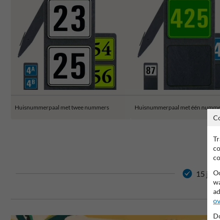
Huisnummerpaal met twee nummers
Huisnummerpaal met één numm
C
Tr
co
co
Oo
15 jaar
wa
ad
ov
Do