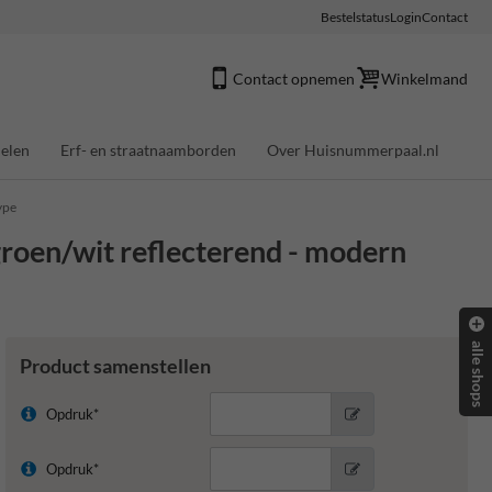
Bestelstatus
Login
Contact
Contact opnemen
Winkelmand
elen
Erf- en straatnaamborden
Over Huisnummerpaal.nl
ype
roen/wit reflecterend - modern
alle shops
Product samenstellen
Opdruk*
Opdruk*