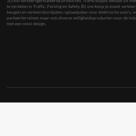
10.000 verkeersgerelateerde producten. TrafficSupply bestaat uit 
te verdelen in Traffic, Parking en Safety. Bij ons koop je zowel verk
beugels en verkeersbordpalen, oplaadpalen voor elektrische auto’s
parkeerterreinen maar ook diverse veiligheidsproducten voor de ind
met een mooi design.