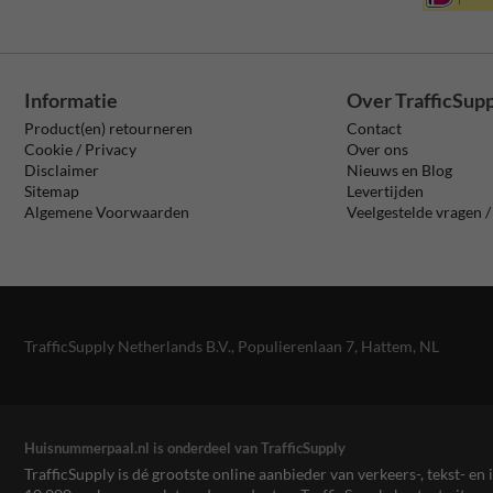
Informatie
Over TrafficSup
Product(en) retourneren
Contact
Cookie / Privacy
Over ons
Disclaimer
Nieuws en Blog
Sitemap
Levertijden
Algemene Voorwaarden
Veelgestelde vragen 
TrafficSupply Netherlands B.V.,
Populierenlaan 7
,
Hattem, NL
Huisnummerpaal.nl is onderdeel van TrafficSupply
TrafficSupply is dé grootste online aanbieder van verkeers-, tekst- 