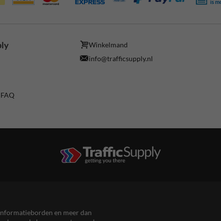
is m
ply
Winkelmand
info@trafficsupply.nl
/ FAQ
en informatieborden en meer dan