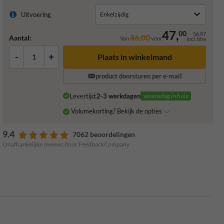
Uitvoering
47,
00
56,87
86,00
Aantal:
Van
voor
incl. btw
-
+
Plaats in winkelmand
product doorsturen per e-mail
Levertijd:
2-3 werkdagen
woensdag in huis
Volumekorting? Bekijk de opties
9.4
7062 beoordelingen
Onafhankelijke reviews door FeedbackCompany