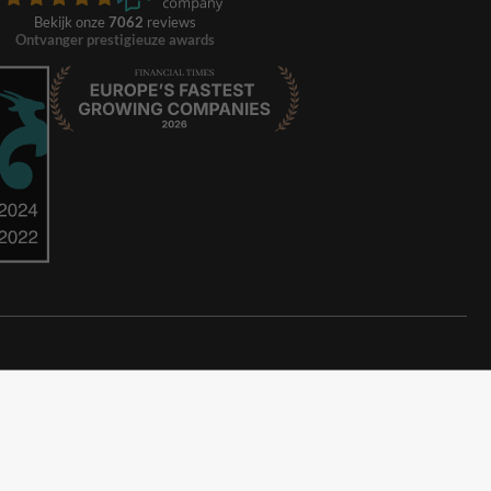
Bekijk onze
7062
reviews
Ontvanger prestigieuze awards