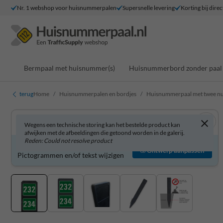
Nr. 1 webshop voor huisnummerpalen
Supersnelle levering
Korting bij direc
Bermpaal met huisnummer(s)
Huisnummerbord zonder paal
terug
Home
Huisnummerpalen en bordjes
Huisnummerpaal met twee 
Wegens een technische storing kan het bestelde product kan
afwijken met de afbeeldingen die getoond worden in de galerij.
Reden: Could not resolve product
Product zelf aanpassen?
Ontwerp aanpassen
Pictogrammen en/of tekst wijzigen