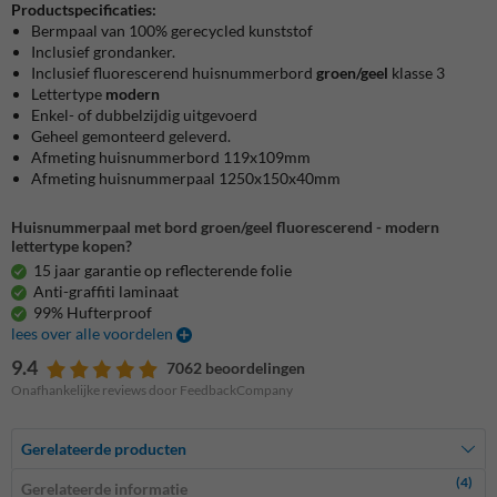
Productspecificaties:
Bermpaal van 100% gerecycled kunststof
Inclusief grondanker.
Inclusief fluorescerend huisnummerbord
groen/geel
klasse 3
Lettertype
modern
Enkel- of dubbelzijdig uitgevoerd
Geheel gemonteerd geleverd.
Afmeting huisnummerbord 119x109mm
Afmeting huisnummerpaal 1250x150x40mm
Huisnummerpaal met bord groen/geel fluorescerend - modern
lettertype kopen?
15 jaar garantie op reflecterende folie
Anti-graffiti laminaat
99% Hufterproof
lees over alle voordelen
9.4
7062 beoordelingen
Onafhankelijke reviews door FeedbackCompany
Gerelateerde producten
(4)
Gerelateerde informatie