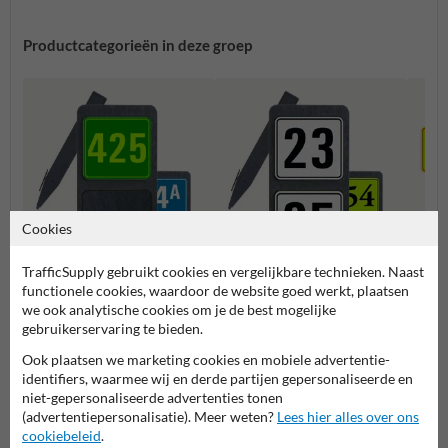
Productcategorieën in deze groep
Cookies
TrafficSupply gebruikt cookies en vergelijkbare technieken. Naast
Huisnummerpaal met één
Huisnummerpaal met twee
functionele cookies, waardoor de website goed werkt, plaatsen
Combi
nummer
nummers
we ook analytische cookies om je de best mogelijke
gebruikerservaring te bieden.
Huisnummerpalen en bordjes
Ook plaatsen we marketing cookies en mobiele advertentie-
identifiers, waarmee wij en derde partijen gepersonaliseerde en
niet-gepersonaliseerde advertenties tonen
(advertentiepersonalisatie). Meer weten?
Lees hier alles over ons
cookiebeleid
.