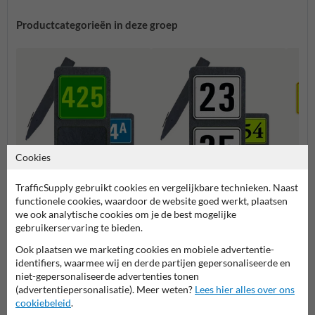
Productcategorieën in deze groep
Cookies
TrafficSupply gebruikt cookies en vergelijkbare technieken. Naast
Huisnummerpaal met één
Huisnummerpaal met twee
functionele cookies, waardoor de website goed werkt, plaatsen
Combi
nummer
nummers
we ook analytische cookies om je de best mogelijke
gebruikerservaring te bieden.
Huisnummerpalen en bordjes
Ook plaatsen we marketing cookies en mobiele advertentie-
identifiers, waarmee wij en derde partijen gepersonaliseerde en
niet-gepersonaliseerde advertenties tonen
(advertentiepersonalisatie). Meer weten?
Lees hier alles over ons
cookiebeleid
.