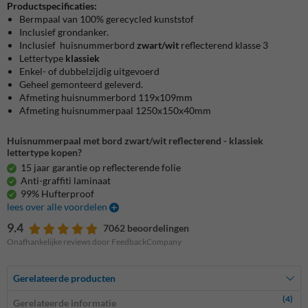
Productspecificaties:
Bermpaal van 100% gerecycled kunststof
Inclusief grondanker.
Inclusief huisnummerbord
zwart/wit
reflecterend klasse 3
Lettertype
klassiek
Enkel- of dubbelzijdig uitgevoerd
Geheel gemonteerd geleverd.
Afmeting huisnummerbord 119x109mm
Afmeting huisnummerpaal 1250x150x40mm
Huisnummerpaal met bord zwart/wit reflecterend - klassiek
lettertype kopen?
15 jaar garantie op reflecterende folie
Anti-graffiti laminaat
99% Hufterproof
lees over alle voordelen
9.4
7062 beoordelingen
Onafhankelijke reviews door FeedbackCompany
Gerelateerde producten
(4)
Gerelateerde informatie