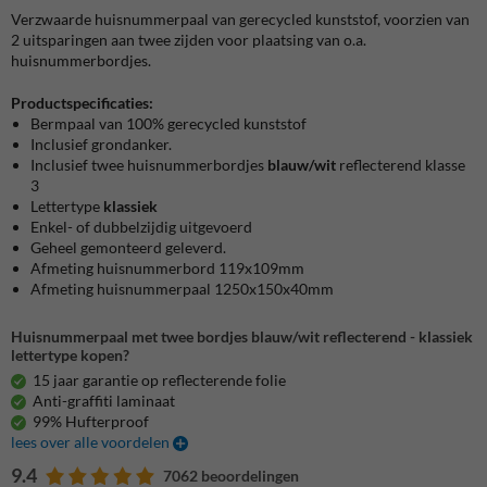
Verzwaarde huisnummerpaal van gerecycled kunststof, voorzien van
2 uitsparingen aan twee zijden voor plaatsing van o.a.
huisnummerbordjes.
Productspecificaties:
Bermpaal van 100% gerecycled kunststof
Inclusief grondanker.
Inclusief twee huisnummerbordjes
blauw/wit
reflecterend klasse
3
Lettertype
klassiek
Enkel- of dubbelzijdig uitgevoerd
Geheel gemonteerd geleverd.
Afmeting huisnummerbord 119x109mm
Afmeting huisnummerpaal 1250x150x40mm
Huisnummerpaal met twee bordjes blauw/wit reflecterend - klassiek
lettertype kopen?
15 jaar garantie op reflecterende folie
Anti-graffiti laminaat
99% Hufterproof
lees over alle voordelen
9.4
7062 beoordelingen