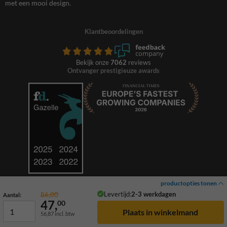
met een mooi design.
Klantbeoordelingen
Bekijk onze
7062
reviews
Ontvanger prestigieuze awards
productopties tonen
Levertijd:
2-3 werkdagen
86,00
Aantal:
47,
00
56,87
incl. btw
© 2026 TrafficSupply. Alle rechten voorbehouden.