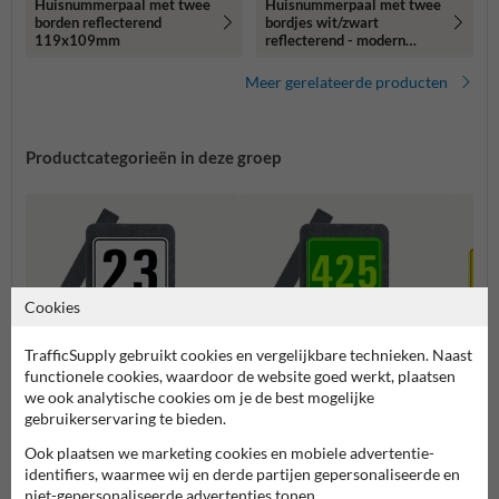
Huisnummerpaal met twee
Huisnummerpaal met twee
borden reflecterend
bordjes wit/zwart
119x109mm
reflecterend - modern
lettertype
Meer gerelateerde producten
Productcategorieën in deze groep
Cookies
TrafficSupply gebruikt cookies en vergelijkbare technieken. Naast
functionele cookies, waardoor de website goed werkt, plaatsen
we ook analytische cookies om je de best mogelijke
gebruikerservaring te bieden.
Huisnummerpaal met twee
Huisnummerpaal met één
Combi
nummers
nummer
Ook plaatsen we marketing cookies en mobiele advertentie-
identifiers, waarmee wij en derde partijen gepersonaliseerde en
niet-gepersonaliseerde advertenties tonen