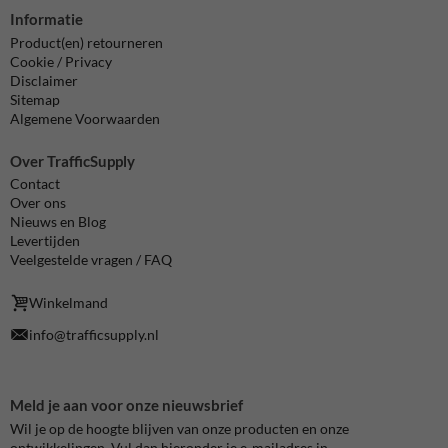
Informatie
Product(en) retourneren
Cookie / Privacy
Disclaimer
Sitemap
Algemene Voorwaarden
Over TrafficSupply
Contact
Over ons
Nieuws en Blog
Levertijden
Veelgestelde vragen / FAQ
Winkelmand
info@trafficsupply.nl
Meld je aan voor onze nieuwsbrief
Wil je op de hoogte blijven van onze producten en onze
ontwikkelingen. Vul dan hieronder je e-mailadres in.