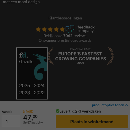
met een mooi design.
Klantbeoordelingen
Bekijk onze
7062
reviews
Ontvanger prestigieuze awards
productopties tonen
Levertijd:
2-3 werkdagen
86,00
Aantal:
47,
00
56,87
incl. btw
© 2026 TrafficSupply. Alle rechten voorbehouden.