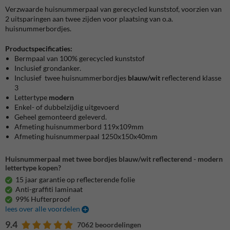
Verzwaarde huisnummerpaal van gerecycled kunststof, voorzien van
2 uitsparingen aan twee zijden voor plaatsing van o.a.
huisnummerbordjes.
Productspecificaties:
Bermpaal van 100% gerecycled kunststof
Inclusief grondanker.
Inclusief twee huisnummerbordjes
blauw/wit
reflecterend klasse
3
Lettertype
modern
Enkel- of dubbelzijdig uitgevoerd
Geheel gemonteerd geleverd.
Afmeting huisnummerbord 119x109mm
Afmeting huisnummerpaal 1250x150x40mm
Huisnummerpaal met twee bordjes blauw/wit reflecterend - modern
lettertype kopen?
15 jaar garantie op reflecterende folie
Anti-graffiti laminaat
99% Hufterproof
lees over alle voordelen
9.4
7062 beoordelingen