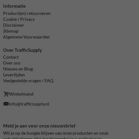
Informatie
Product(en) retourneren
Cookie / Privacy
Disclaimer
Sitemap
Algemene Voorwaarden
Over TrafficSupply
Contact
Over ons
Nieuws en Blog
Levertijden
Veelgestelde vragen / FAQ
Winkelmand
info@trafficsupply.nl
Meld je aan voor onze nieuwsbrief
Wil je op de hoogte blijven van onze producten en onze
ontwikkelingen. Vul dan hieronder je e-mailadres in.