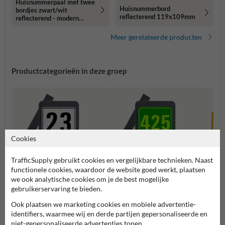
Huisnummerpaal met twee
Huisnummerbord
bordjes zwart/wit
reflecterend 119x109mm
reflecterend - modern
lettertype
Meer gerelateerde producten
Productcategorieën in deze groep
Cookies
TrafficSupply gebruikt cookies en vergelijkbare technieken. Naast
functionele cookies, waardoor de website goed werkt, plaatsen
we ook analytische cookies om je de best mogelijke
gebruikerservaring te bieden.
Huisnummerpaal met twee
Huisnummerpaal met één
Combi
nummers
nummer
Ook plaatsen we marketing cookies en mobiele advertentie-
identifiers, waarmee wij en derde partijen gepersonaliseerde en
niet-gepersonaliseerde advertenties tonen