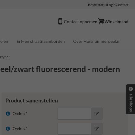
Bestelstatus
Login
Contact
Contact opnemen
Winkelmand
elen
Erf- en straatnaamborden
Over Huisnummerpaal.nl
ertype
eel/zwart fluorescerend - modern
alle shops
Product samenstellen
Opdruk*
Opdruk*