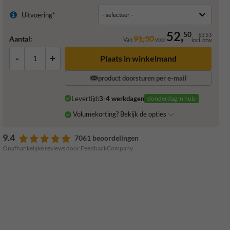
Uitvoering*
52,
50
63,53
91,50
Aantal:
Van
voor
incl. btw
-
+
Plaats in winkelmand
product doorsturen per e-mail
Levertijd:
3-4 werkdagen
donderdag in huis
Volumekorting? Bekijk de opties
9.4
7061 beoordelingen
Onafhankelijke reviews door FeedbackCompany