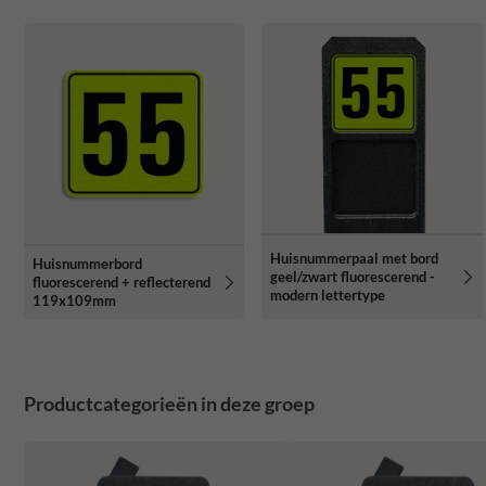
Huisnummerpaal met bord
Huisnummerbord
geel/zwart fluorescerend -
fluorescerend + reflecterend
modern lettertype
119x109mm
Productcategorieën in deze groep