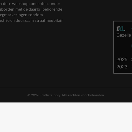
meerdere webshopconcepten, onder
eersborden met de daarbij behorende
, wegmarkeringen rondom
ustrie en duurzaam straatmeubilair
© 2026 TrafficSupply. Alle rechten voorbehouden.