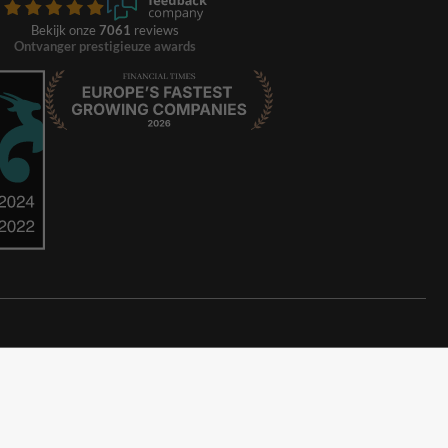
Bekijk onze
7061
reviews
Ontvanger prestigieuze awards