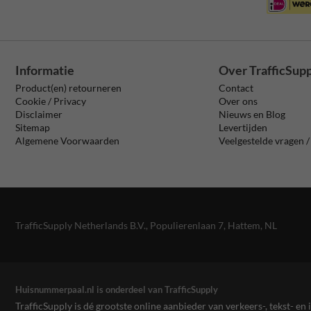
Informatie
Over TrafficSup
Product(en) retourneren
Contact
Cookie / Privacy
Over ons
Disclaimer
Nieuws en Blog
Sitemap
Levertijden
Algemene Voorwaarden
Veelgestelde vragen 
TrafficSupply Netherlands B.V.,
Populierenlaan 7
,
Hattem, NL
Huisnummerpaal.nl is onderdeel van TrafficSupply
TrafficSupply is dé grootste online aanbieder van verkeers-, tekst- 