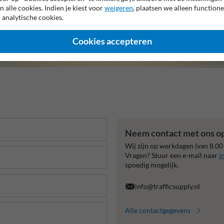
n alle cookies. Indien je kiest voor
weigeren
, plaatsen we alleen functione
 analytische cookies.
Cookies accepteren
Neem contact met ons o
Wij zijn op werkdagen (van 8.00
Vragen? Stuur een e-mail naar
i
spoedig mogelijk.
info@trafficsupply.nl
Alle contactgegevens