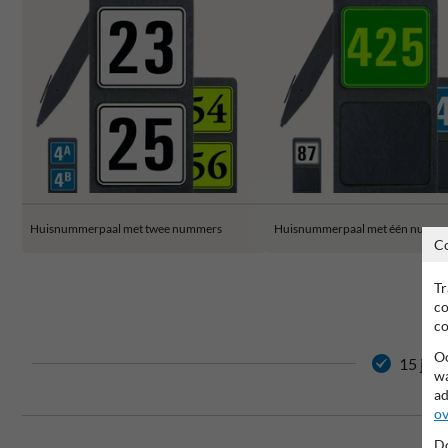
Huisnummerpaal met twee nummers
Huisnummerpaal met één numm
C
Tr
co
co
Oo
15 jaar
wa
ad
ov
Do