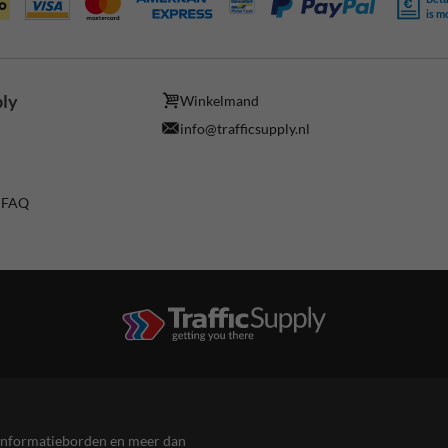
is m
ply
Winkelmand
info@trafficsupply.nl
/ FAQ
en informatieborden en meer dan