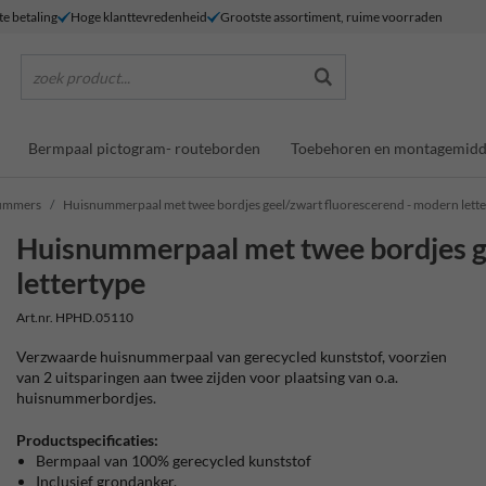
te betaling
Hoge klanttevredenheid
Grootste assortiment, ruime voorraden
zoek product...
Bermpaal pictogram- routeborden
Toebehoren en montagemidd
nummers
Huisnummerpaal met twee bordjes geel/zwart fluorescerend - modern lett
Huisnummerpaal met twee bordjes g
lettertype
Art.nr. HPHD.05110
Verzwaarde huisnummerpaal van gerecycled kunststof, voorzien
van 2 uitsparingen aan twee zijden voor plaatsing van o.a.
huisnummerbordjes.
Productspecificaties:
Bermpaal van 100% gerecycled kunststof
Inclusief grondanker.