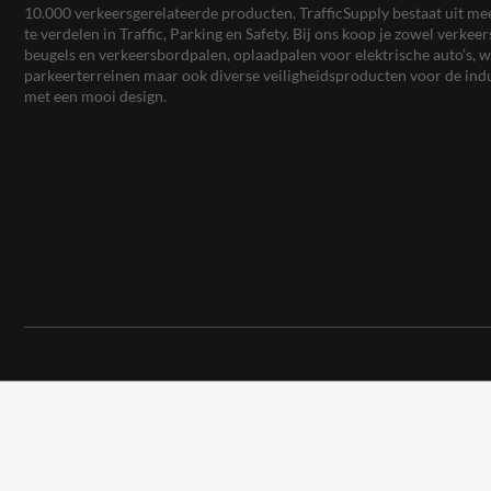
10.000 verkeersgerelateerde producten. TrafficSupply bestaat uit 
te verdelen in Traffic, Parking en Safety. Bij ons koop je zowel verk
beugels en verkeersbordpalen, oplaadpalen voor elektrische auto’s
parkeerterreinen maar ook diverse veiligheidsproducten voor de ind
met een mooi design.