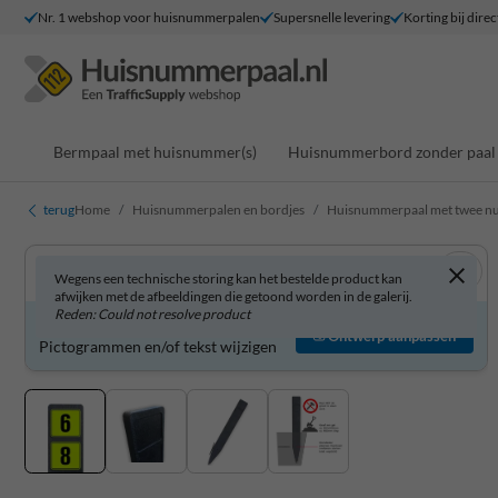
Nr. 1 webshop voor huisnummerpalen
Supersnelle levering
Korting bij direc
Bermpaal met huisnummer(s)
Huisnummerbord zonder paal
terug
Home
Huisnummerpalen en bordjes
Huisnummerpaal met twee 
Wegens een technische storing kan het bestelde product kan
afwijken met de afbeeldingen die getoond worden in de galerij.
Reden: Could not resolve product
Product zelf aanpassen?
Ontwerp aanpassen
Pictogrammen en/of tekst wijzigen