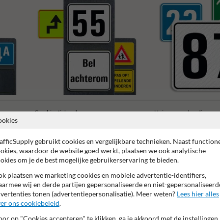
er
Combinatieborden
Huisnummerbordjes
ookies
afficSupply gebruikt cookies en vergelijkbare technieken. Naast function
okies, waardoor de website goed werkt, plaatsen we ook analytische
okies om je de best mogelijke gebruikerservaring te bieden.
k plaatsen we marketing cookies en mobiele advertentie-identifiers,
 garantie op reflecterende folie
Anti-graffiti laminaat
99% H
armee wij en derde partijen gepersonaliseerde en niet-gepersonaliseerd
vertenties tonen (advertentiepersonalisatie). Meer weten?
Lees hier alles
er ons cookiebeleid
.
or op "Cookies accepteren" te klikken, ga je akkoord met de instellingen