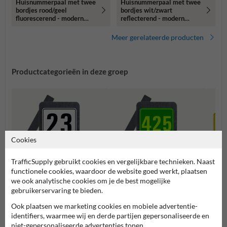
Huisnummerpaal met twee
Huisnummerpaal met twee
bordjes rood/geel
bordjes wit/zwart
fluorescerend - modern
reflecterend - modern
lettertype
lettertype
Meer gerelateerde producten
Productcategorieën in deze groep
Cookies
TrafficSupply gebruikt cookies en vergelijkbare technieken. Naast
functionele cookies, waardoor de website goed werkt, plaatsen
we ook analytische cookies om je de best mogelijke
gebruikerservaring te bieden.
Huisnummerpaal met twee
Huisnummerpaal met één
Combi
nummers
nummer
Ook plaatsen we marketing cookies en mobiele advertentie-
identifiers, waarmee wij en derde partijen gepersonaliseerde en
niet-gepersonaliseerde advertenties tonen