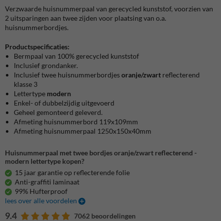
Verzwaarde huisnummerpaal van gerecycled kunststof, voorzien van
2 uitsparingen aan twee zijden voor plaatsing van o.a.
huisnummerbordjes.
Productspecificaties:
Bermpaal van 100% gerecycled kunststof
Inclusief grondanker.
Inclusief twee huisnummerbordjes
oranje/zwart
reflecterend
klasse 3
Lettertype
modern
Enkel- of dubbelzijdig uitgevoerd
Geheel gemonteerd geleverd.
Afmeting huisnummerbord 119x109mm
Afmeting huisnummerpaal 1250x150x40mm
Huisnummerpaal met twee bordjes oranje/zwart reflecterend -
modern lettertype kopen?
15 jaar garantie op reflecterende folie
Anti-graffiti laminaat
99% Hufterproof
lees over alle voordelen
9.4
7062 beoordelingen