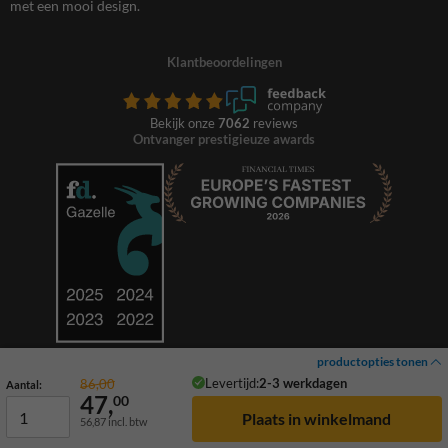
met een mooi design.
Klantbeoordelingen
Bekijk onze
7062
reviews
Ontvanger prestigieuze awards
productopties tonen
Levertijd:
2-3 werkdagen
86,00
Aantal:
47,
00
56,87
incl. btw
© 2026 TrafficSupply. Alle rechten voorbehouden.