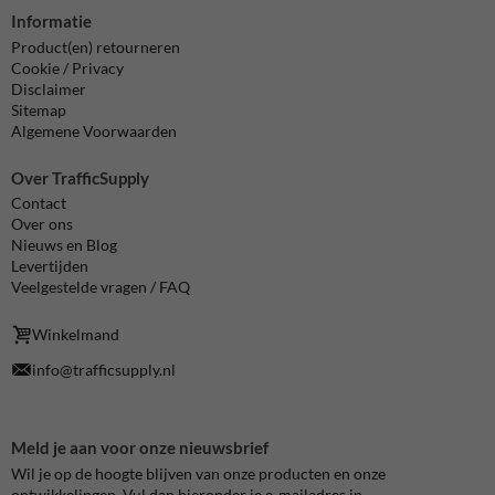
Informatie
Product(en) retourneren
Cookie / Privacy
Disclaimer
Sitemap
Algemene Voorwaarden
Over TrafficSupply
Contact
Over ons
Nieuws en Blog
Levertijden
Veelgestelde vragen / FAQ
Winkelmand
info@trafficsupply.nl
Meld je aan voor onze nieuwsbrief
Wil je op de hoogte blijven van onze producten en onze
ontwikkelingen. Vul dan hieronder je e-mailadres in.