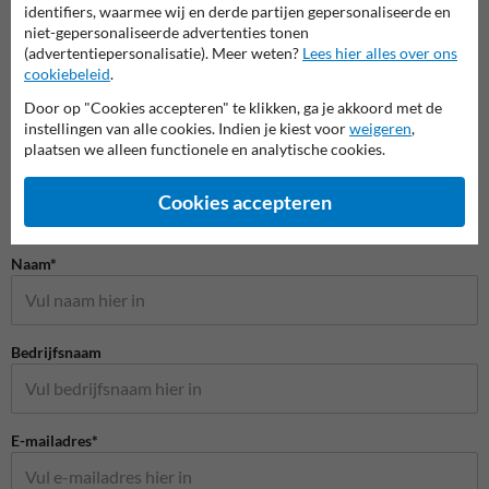
Huisnummerpalen en bordjes
identifiers, waarmee wij en derde partijen gepersonaliseerde en
niet-gepersonaliseerde advertenties tonen
(advertentiepersonalisatie). Meer weten?
Lees hier alles over ons
cookiebeleid
.
Door op "Cookies accepteren" te klikken, ga je akkoord met de
instellingen van alle cookies. Indien je kiest voor
weigeren
,
plaatsen we alleen functionele en analytische cookies.
Cookies accepteren
Stel je vraag aan Huisnummerpaal.nl
Naam*
Bedrijfsnaam
E-mailadres*