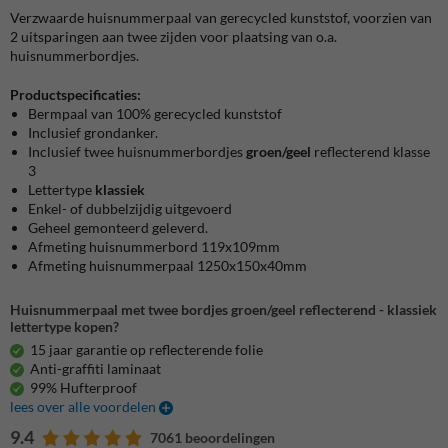
Verzwaarde huisnummerpaal van gerecycled kunststof, voorzien van
2 uitsparingen aan twee zijden voor plaatsing van o.a.
huisnummerbordjes.
Productspecificaties:
Bermpaal van 100% gerecycled kunststof
Inclusief grondanker.
Inclusief twee huisnummerbordjes
groen/geel
reflecterend klasse
3
Lettertype
klassiek
Enkel- of dubbelzijdig uitgevoerd
Geheel gemonteerd geleverd.
Afmeting huisnummerbord 119x109mm
Afmeting huisnummerpaal 1250x150x40mm
Huisnummerpaal met twee bordjes groen/geel reflecterend - klassiek
lettertype kopen?
15 jaar garantie op reflecterende folie
Anti-graffiti laminaat
99% Hufterproof
lees over alle voordelen
9.4
7061 beoordelingen