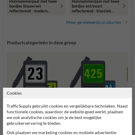
Huisnummerpaal met twee
Huisnummerpaal met twee
bordjes blauw/wit
bordjes wit/zwart
reflecterend - modern
reflecterend - klassiek
lettertype
lettertype
Meer gerelateerde producten
Productcategorieën in deze groep
Cookies
TrafficSupply gebruikt cookies en vergelijkbare technieken. Naast
functionele cookies, waardoor de website goed werkt, plaatsen
Huisnummerpaal met twee
Huisnummerpaal met één
we ook analytische cookies om je de best mogelijke
Combi
nummers
nummer
gebruikerservaring te bieden.
Ook plaatsen we marketing cookies en mobiele advertentie-