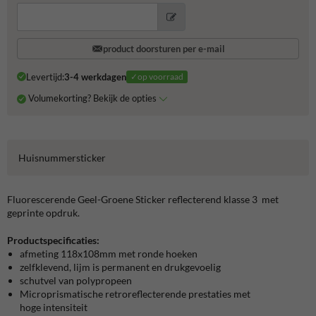
product doorsturen per e-mail
Levertijd:
3-4 werkdagen
✓op voorraad
Volumekorting? Bekijk de opties
Huisnummersticker
Fluorescerende Geel-Groene Sticker reflecterend klasse 3 met
geprinte opdruk.
Productspecificaties:
afmeting 118x108mm met ronde hoeken
zelfklevend, lijm is permanent en drukgevoelig
schutvel van polypropeen
Microprismatische retroreflecterende prestaties met
hoge intensiteit