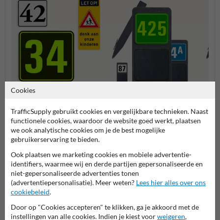
Cookies
Container sticker
Huisnummerpaal met één
Huisn
huisnummer
nummer
numm
TrafficSupply gebruikt cookies en vergelijkbare technieken. Naast
functionele cookies, waardoor de website goed werkt, plaatsen
we ook analytische cookies om je de best mogelijke
Huisnummerpalen en bordjes
gebruikerservaring te bieden.
Ook plaatsen we marketing cookies en mobiele advertentie-
identifiers, waarmee wij en derde partijen gepersonaliseerde en
niet-gepersonaliseerde advertenties tonen
(advertentiepersonalisatie). Meer weten?
Lees hier alles over ons
cookiebeleid
.
Door op "Cookies accepteren" te klikken, ga je akkoord met de
instellingen van alle cookies. Indien je kiest voor
weigeren
,