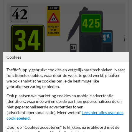
Cookies
Container sticker
Huisnummerpaal met één
Huisn
huisnummer
nummer
numm
TrafficSupply gebruikt cookies en vergelijkbare technieken. Naast
functionele cookies, waardoor de website goed werkt, plaatsen
we ook analytische cookies om je de best mogelijke
Huisnummerpalen en bordjes
gebruikerservaring te bieden.
Ook plaatsen we marketing cookies en mobiele advertentie-
identifiers, waarmee wij en derde partijen gepersonaliseerde en
niet-gepersonaliseerde advertenties tonen
(advertentiepersonalisatie). Meer weten?
Lees hier alles over ons
cookiebeleid
.
Door op "Cookies accepteren" te klikken, ga je akkoord met de