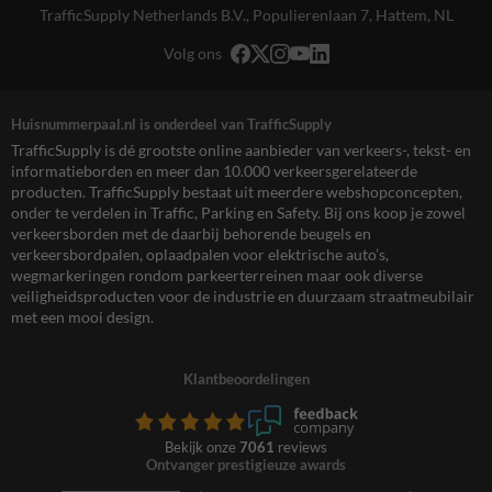
TrafficSupply Netherlands B.V.,
Populierenlaan 7
,
Hattem, NL
Volg ons
Huisnummerpaal.nl is onderdeel van TrafficSupply
TrafficSupply is dé grootste online aanbieder van verkeers-, tekst- en
informatieborden en meer dan 10.000 verkeersgerelateerde
producten. TrafficSupply bestaat uit meerdere webshopconcepten,
onder te verdelen in Traffic, Parking en Safety. Bij ons koop je zowel
verkeersborden met de daarbij behorende beugels en
verkeersbordpalen, oplaadpalen voor elektrische auto’s,
wegmarkeringen rondom parkeerterreinen maar ook diverse
veiligheidsproducten voor de industrie en duurzaam straatmeubilair
met een mooi design.
Klantbeoordelingen
Bekijk onze
7061
reviews
Ontvanger prestigieuze awards