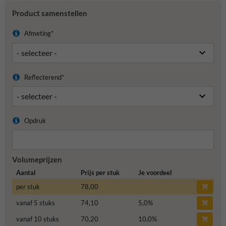
Product samenstellen
Afmeting*
Reflecterend*
Opdruk
Volumeprijzen
Aantal
Prijs per stuk
Je voordeel
per stuk
78,00
vanaf 5 stuks
74,10
5,0
%
vanaf 10 stuks
70,20
10,0
%