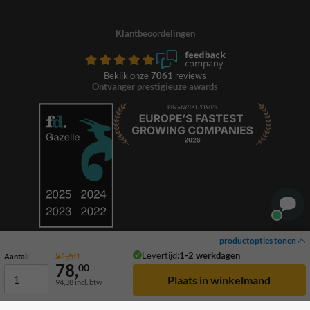
Klantbeoordelingen
Bekijk onze
7061
reviews
Ontvanger prestigieuze awards
productopties tonen
Levertijd:
1-2 werkdagen
91,50
Aantal:
78,
00
94,38
incl. btw
© 2026 TrafficSupply. Alle rechten voorbehouden.