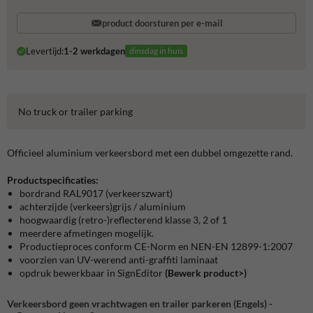
product doorsturen per e-mail
Levertijd:
1-2 werkdagen
dinsdag in huis
No truck or trailer parking
Officieel aluminium verkeersbord met een dubbel omgezette rand.
Productspecificaties:
bordrand RAL9017 (verkeerszwart)
achterzijde (verkeers)grijs / aluminium
hoogwaardig (retro-)reflecterend klasse 3, 2 of 1
meerdere afmetingen mogelijk.
Productieproces conform CE-Norm en NEN-EN 12899-1:2007
voorzien van UV-werend anti-graffiti laminaat
opdruk bewerkbaar in SignEditor
(Bewerk product>)
Verkeersbord geen vrachtwagen en trailer parkeren (Engels) -