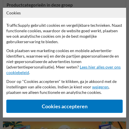
Productcategorieën in deze groep
Cookies
TrafficSupply gebruikt cookies en vergelijkbare technieken. Naast
functionele cookies, waardoor de website goed werkt, plaatsen
we ook analytische cookies om je de best mogelijke
gebruikerservaring te bieden.
Ook plaatsen we marketing cookies en mobiele advertentie-
identifiers, waarmee wij en derde partijen gepersonaliseerde en
niet-gepersonaliseerde advertenties tonen
(advertentiepersonalisatie). Meer weten?
Lees hier alles over ons
cookiebeleid
.
Door op "Cookies accepteren" te klikken, ga je akkoord met de
Verbodsborden
Verbo
instellingen van alle cookies. Indien je kiest voor
weigeren
,
Entree- en toegangsborden
plaatsen we alleen functionele en analytische cookies.
Cookies accepteren
Eigen terrein borden