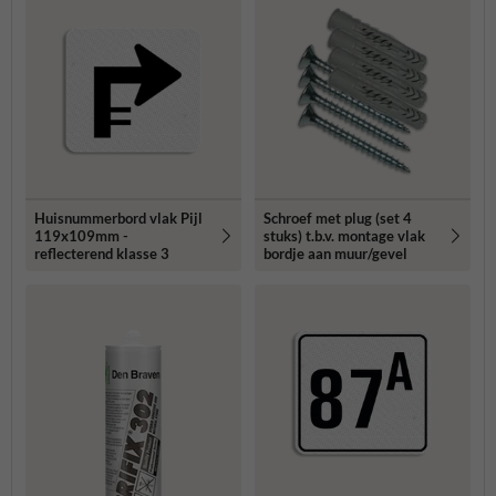
Huisnummerbord vlak Pijl
Schroef met plug (set 4
119x109mm -
stuks) t.b.v. montage vlak
reflecterend klasse 3
bordje aan muur/gevel