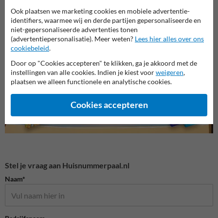
Ook plaatsen we marketing cookies en mobiele advertentie-
identifiers, waarmee wij en derde partijen gepersonaliseerde en
niet-gepersonaliseerde advertenties tonen
Huisnummerborden
Huisnummerpaal met één
Huisn
(advertentiepersonalisatie). Meer weten?
Lees hier alles over ons
(NEN1772)
nummer
numm
cookiebeleid
.
Door op "Cookies accepteren" te klikken, ga je akkoord met de
Huisnummerpalen en bordjes
instellingen van alle cookies. Indien je kiest voor
weigeren
,
plaatsen we alleen functionele en analytische cookies.
Cookies accepteren
Stel je vraag aan Huisnummerpaal.nl
Naam*