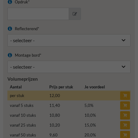
Opdruk*
Reflecterend*
Montage bord*
Volumeprijzen
Aantal
Prijs per stuk
Je voordeel
per stuk
12,00
vanaf 5 stuks
11,40
5,0
%
vanaf 10 stuks
10,80
10,0
%
vanaf 25 stuks
10,20
15,0
%
vanaf 50 stuks
9,60
20,0
%